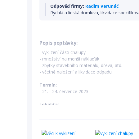
Odpověď firmy:
Radim Verunáč
Rychlá a lidská domluva, likvidace specifiko
Popis poptávky:
- vyklizení části chalupy
- množství na menší náklaďák
- zbytky stavebního materiálu, dřeva, atd.
- včetně naložení a likvidace odpadu
Termín:
- 21. - 24. července 2023
Lokalita:
- Košík, okres Nymburk