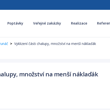
Poptávky
Veřejné zakázky
Realizace
Refere
runáč
Vyklizení části chalupy, množství na menší náklaďák
chalupy, množství na menší náklaďák