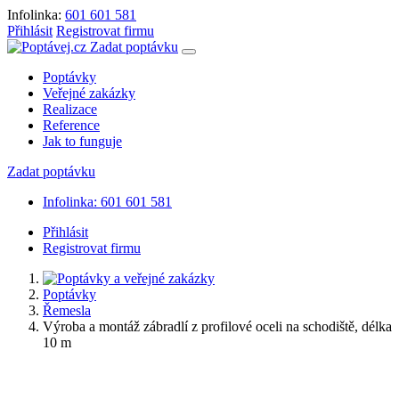
Infolinka:
601 601 581
Přihlásit
Registrovat firmu
Zadat poptávku
Poptávky
Veřejné zakázky
Realizace
Reference
Jak to funguje
Zadat poptávku
Infolinka: 601 601 581
Přihlásit
Registrovat firmu
Poptávky
Řemesla
Výroba a montáž zábradlí z profilové oceli na schodiště, délka
10 m