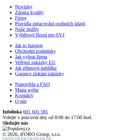
Novinky
Záruka kvality
Firmy
Pravidla zpracování osobních údajů
Naše služby
Výběrové řízení pro SVJ
Jak to funguje
Obchodní podmínky
Jak vybrat firmu
Veřejné zakázky EU
Jak připravit nabídku
Garance získání zakázky
Nápověda a FAQ
Mapa webu
Kontakty
O nás
Infolinka
601 601 581
Volejte v pracovní dny od 8:00 do 17:00 hod.
Sledujte nás
© 2026, iFORO Group, s.r.o.