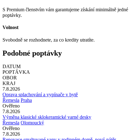
S Premium členstvím vám garantujeme získání minimálně jedné
poptávky.
Volnost
Svobodně se rozhodnete, za co kredity utratíte.
Podobné poptávky
DATUM
POPTÁVKA
OBOR
KRAJ
7.8.2026
Oprava splachování a vypínače v bytě
Řemesla
Praha
Ověřeno
7.8.2026
Výměna klasické sklokeramické varné desky
Řemesla
Olomoucký
Ověřeno
7.8.2026
Renovace smaltované vany v rodinném domě, nový nátěr