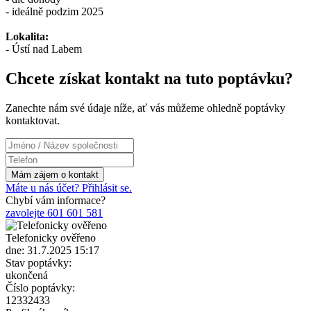
- ideálně podzim 2025
Lokalita:
- Ústí nad Labem
Chcete získat kontakt na tuto poptávku?
Zanechte nám své údaje níže, ať vás můžeme ohledně poptávky
kontaktovat.
Máte u nás účet? Přihlásit se.
Chybí vám informace?
zavolejte 601 601 581
Telefonicky ověřeno
dne: 31.7.2025 15:17
Stav poptávky:
ukončená
Číslo poptávky:
12332433