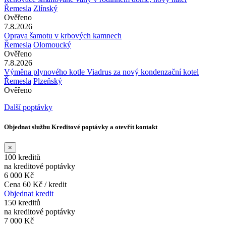
Řemesla
Zlínský
Ověřeno
7.8.2026
Oprava šamotu v krbových kamnech
Řemesla
Olomoucký
Ověřeno
7.8.2026
Výměna plynového kotle Viadrus za nový kondenzační kotel
Řemesla
Plzeňský
Ověřeno
Další poptávky
Objednat službu Kreditové poptávky a otevřít kontakt
×
100 kreditů
na kreditové poptávky
6 000 Kč
Cena 60 Kč / kredit
Objednat kredit
150 kreditů
na kreditové poptávky
7 000 Kč