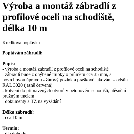
Výroba a montáž zábradlí z
profilové oceli na schodiště,
délka 10 m
Kreditová poptávka
Poptávám zábradlí:
Popis:
- výroba a montáž zábradlí z profilové oceli na schodiště
- zábradlí bude z ohýbané trubky o průměru cca 35 mm, s
povrchovou úpravou - žárový pozink a práškové lakování – odstín
RAL 3020 (jasně červená)
- kotvení do připravených otvorů v betonovém schodišti, utěsnění
pružným tmelem
- dokumenty a TZ na vyžádání
Délka zábradlí:
- cca 10 m
Termín:
- dle dohody