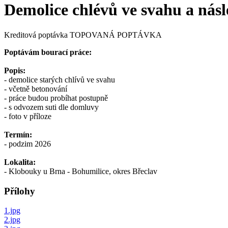
Demolice chlévů ve svahu a nás
Kreditová poptávka
TOPOVANÁ POPTÁVKA
Poptávám bourací práce:
Popis:
- demolice starých chlívů ve svahu
- včetně betonování
- práce budou probíhat postupně
- s odvozem suti dle domluvy
- foto v příloze
Termín:
- podzim 2026
Lokalita:
- Klobouky u Brna - Bohumilice, okres Břeclav
Přílohy
1.jpg
2.jpg