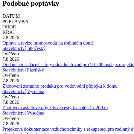
Podobné poptávky
DATUM
POPTÁVKA
OBOR
KRAJ
7.8.2026
Oprava a revize hromosvodu na rodinném domě
Stavebnictví
Jihočeský
Ověřeno
7.8.2026
Dodání a instalace čistírny odpadních vod pro 50-200 osob, s projek
Stavebnictví
Plzeňský
Ověřeno
7.8.2026
Zhotovení zemního protlaku pro vodovodní přípojku k domu
Stavebnictví
Vysočina
Ověřeno
7.8.2026
Zhotovení asfaltové příjezdové cesty k chatě, 2 x 200 m
Stavebnictví
Vysočina
Ověřeno
7.8.2026
Projektová dokumentace vzduchotechniky s rekuperací pro rodinný 