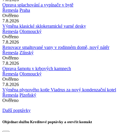
Oprava splachování a vypínače v bytě
Řemesla
Praha
Ověřeno
7.8.2026
Výměna klasické sklokeramické varné desky
Řemesla
Olomoucký
Ověřeno
7.8.2026
Renovace smaltované vany v rodinném domě, nový nátěr
Řemesla
Zlínský
Ověřeno
7.8.2026
Oprava šamotu v krbových kamnech
Řemesla
Olomoucký
Ověřeno
7.8.2026
Výměna plynového kotle Viadrus za nový kondenzační kotel
Řemesla
Plzeňský
Ověřeno
Další poptávky
Objednat službu Kreditové poptávky a otevřít kontakt