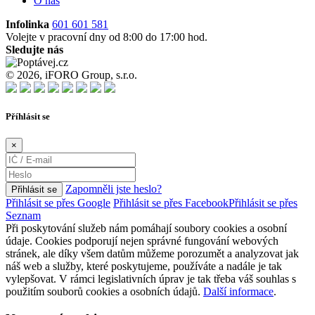
O nás
Infolinka
601 601 581
Volejte v pracovní dny od 8:00 do 17:00 hod.
Sledujte nás
© 2026, iFORO Group, s.r.o.
Příhlásit se
×
Zapomněli jste heslo?
Přihlásit se
Přihlásit se přes Google
Přihlásit se přes Facebook
Přihlásit se přes
Seznam
Při poskytování služeb nám pomáhají soubory cookies a osobní
údaje. Cookies podporují nejen správné fungování webových
stránek, ale díky všem datům můžeme porozumět a analyzovat jak
náš web a služby, které poskytujeme, používáte a nadále je tak
vylepšovat. V rámci legislativních úprav je tak třeba váš souhlas s
použitím souborů cookies a osobních údajů.
Další informace
.