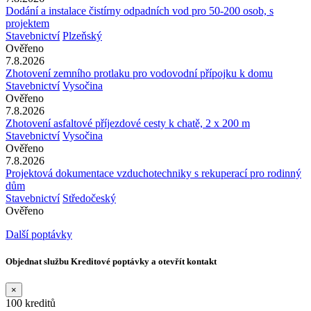
Dodání a instalace čistírny odpadních vod pro 50-200 osob, s
projektem
Stavebnictví
Plzeňský
Ověřeno
7.8.2026
Zhotovení zemního protlaku pro vodovodní přípojku k domu
Stavebnictví
Vysočina
Ověřeno
7.8.2026
Zhotovení asfaltové příjezdové cesty k chatě, 2 x 200 m
Stavebnictví
Vysočina
Ověřeno
7.8.2026
Projektová dokumentace vzduchotechniky s rekuperací pro rodinný
dům
Stavebnictví
Středočeský
Ověřeno
Další poptávky
Objednat službu Kreditové poptávky a otevřít kontakt
×
100 kreditů