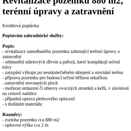
Revitalizace pozemku 880 m2,
terénní úpravy a zatravnění
Kreditová poptávka
Poptávám zahradnické služby:
Popis:
- revitalizace zanedbaného pozemku zahrnující terénní úpravy a
zatravnění
- odstranění náletových dřevin a pařezů, které komplikují sečení
trávy
- zasypání výkopu po neuskutečněném sklepení a srovnání terénu
- příprava pozemku pro budoucí sečení běžnou sekačkou
- zatravnění srovnaných ploch
- možnost omlazení či obnovy ovocných stromků a keřů, v závislosti
na cenové nabídce
- případná oprava pletivového oplocení
- s dodáním materiálu
Rozměry:
- rozloha pozemku cca 880 m2
- oplocení výška cca 2 m