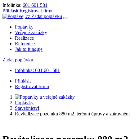
Infolinka:
601 601 581
Přihlásit
Registrovat firmu
Zadat poptávku
Poptávky
Veřejné zakázky
Realizace
Reference
Jak to funguje
Zadat poptávku
Infolinka: 601 601 581
Přihlásit
Registrovat firmu
Poptávky
Stavebnictví
Revitalizace pozemku 880 m2, terénní úpravy a zatravnění