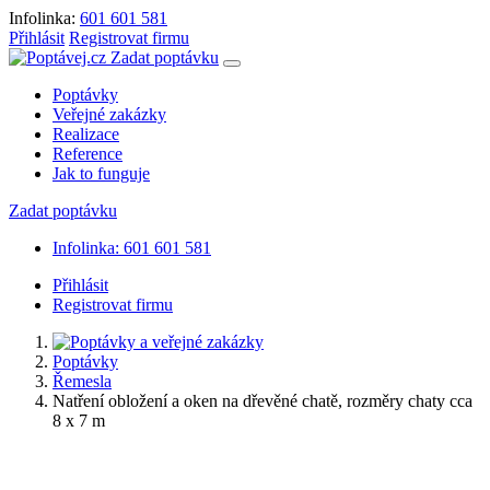
Infolinka:
601 601 581
Přihlásit
Registrovat firmu
Zadat poptávku
Poptávky
Veřejné zakázky
Realizace
Reference
Jak to funguje
Zadat poptávku
Infolinka: 601 601 581
Přihlásit
Registrovat firmu
Poptávky
Řemesla
Natření obložení a oken na dřevěné chatě, rozměry chaty cca
8 x 7 m