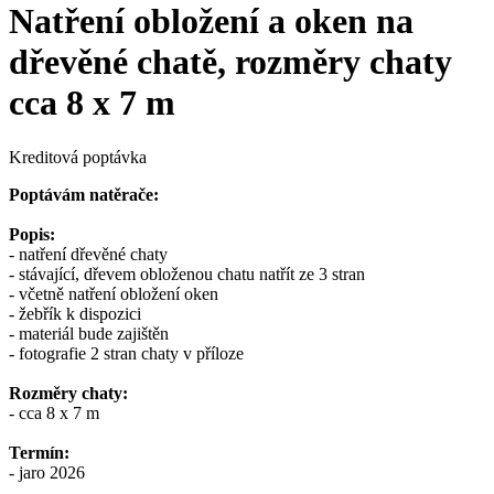
Natření obložení a oken na
dřevěné chatě, rozměry chaty
cca 8 x 7 m
Kreditová poptávka
Poptávám natěrače:
Popis:
- natření dřevěné chaty
- stávající, dřevem obloženou chatu natřít ze 3 stran
- včetně natření obložení oken
- žebřík k dispozici
- materiál bude zajištěn
- fotografie 2 stran chaty v příloze
Rozměry chaty:
- cca 8 x 7 m
Termín:
- jaro 2026