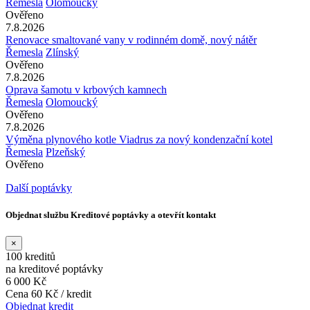
Řemesla
Olomoucký
Ověřeno
7.8.2026
Renovace smaltované vany v rodinném domě, nový nátěr
Řemesla
Zlínský
Ověřeno
7.8.2026
Oprava šamotu v krbových kamnech
Řemesla
Olomoucký
Ověřeno
7.8.2026
Výměna plynového kotle Viadrus za nový kondenzační kotel
Řemesla
Plzeňský
Ověřeno
Další poptávky
Objednat službu Kreditové poptávky a otevřít kontakt
×
100 kreditů
na kreditové poptávky
6 000 Kč
Cena 60 Kč / kredit
Objednat kredit