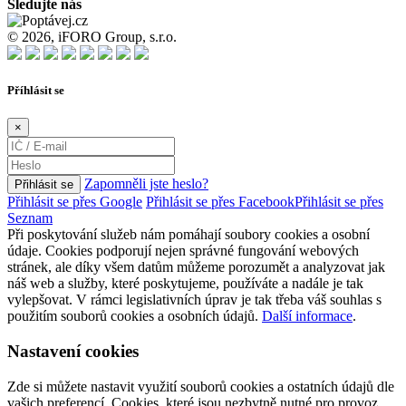
Sledujte nás
© 2026, iFORO Group, s.r.o.
Příhlásit se
×
Zapomněli jste heslo?
Přihlásit se
Přihlásit se přes Google
Přihlásit se přes Facebook
Přihlásit se přes
Seznam
Při poskytování služeb nám pomáhají soubory cookies a osobní
údaje. Cookies podporují nejen správné fungování webových
stránek, ale díky všem datům můžeme porozumět a analyzovat jak
náš web a služby, které poskytujeme, používáte a nadále je tak
vylepšovat. V rámci legislativních úprav je tak třeba váš souhlas s
použitím souborů cookies a osobních údajů.
Další informace
.
Nastavení cookies
Zde si můžete nastavit využití souborů cookies a ostatních údajů dle
vašich preferencí. Cookies, které jsou nezbytně nutné pro provoz