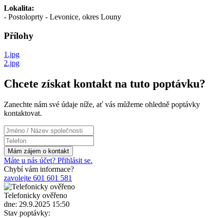
Lokalita:
- Postoloprty - Levonice, okres Louny
Přílohy
1.jpg
2.jpg
Chcete získat kontakt na tuto poptávku?
Zanechte nám své údaje níže, ať vás můžeme ohledně poptávky
kontaktovat.
Máte u nás účet? Přihlásit se.
Chybí vám informace?
zavolejte 601 601 581
Telefonicky ověřeno
dne: 29.9.2025 15:50
Stav poptávky: