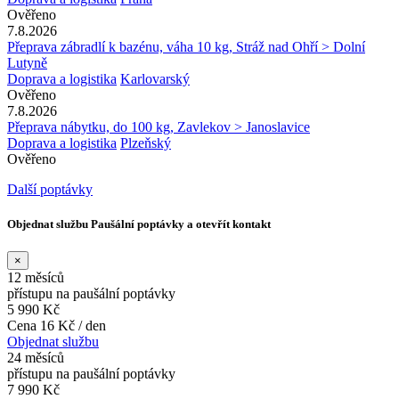
Ověřeno
7.8.2026
Přeprava zábradlí k bazénu, váha 10 kg, Stráž nad Ohří > Dolní
Lutyně
Doprava a logistika
Karlovarský
Ověřeno
7.8.2026
Přeprava nábytku, do 100 kg, Zavlekov > Janoslavice
Doprava a logistika
Plzeňský
Ověřeno
Další poptávky
Objednat službu Paušální poptávky a otevřít kontakt
×
12 měsíců
přístupu na paušální poptávky
5 990 Kč
Cena 16 Kč / den
Objednat službu
24 měsíců
přístupu na paušální poptávky
7 990 Kč