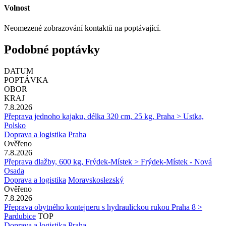
Volnost
Neomezené zobrazování kontaktů na poptávající.
Podobné poptávky
DATUM
POPTÁVKA
OBOR
KRAJ
7.8.2026
Přeprava jednoho kajaku, délka 320 cm, 25 kg, Praha > Ustka,
Polsko
Doprava a logistika
Praha
Ověřeno
7.8.2026
Přeprava dlažby, 600 kg, Frýdek-Místek > Frýdek-Místek - Nová
Osada
Doprava a logistika
Moravskoslezský
Ověřeno
7.8.2026
Přeprava obytného kontejneru s hydraulickou rukou Praha 8 >
Pardubice
TOP
Doprava a logistika
Praha