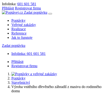
Infolinka:
601 601 581
Přihlásit
Registrovat firmu
Zadat poptávku
Poptávky
Veřejné zakázky
Realizace
Reference
Jak to funguje
Zadat poptávku
Infolinka: 601 601 581
Přihlásit
Registrovat firmu
Poptávky
Stavebnictví
Výroba vnitřního dřevěného zábradlí z masivu do rodinného
domu