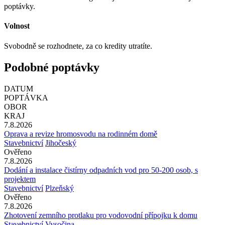
poptávky.
Volnost
Svobodně se rozhodnete, za co kredity utratíte.
Podobné poptávky
DATUM
POPTÁVKA
OBOR
KRAJ
7.8.2026
Oprava a revize hromosvodu na rodinném domě
Stavebnictví
Jihočeský
Ověřeno
7.8.2026
Dodání a instalace čistírny odpadních vod pro 50-200 osob, s
projektem
Stavebnictví
Plzeňský
Ověřeno
7.8.2026
Zhotovení zemního protlaku pro vodovodní přípojku k domu
Stavebnictví
Vysočina