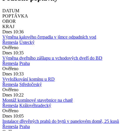
DATUM
POPTÁVKA
OBOR
KRAJ
Dnes 10:36
Výměna kalového čerpadla v jímce odpadních vod
Řemesla
Ústecký
Ověřeno
Dnes 10:35
Výměna dveřního zášlapu u vchodových dveří do BD
Řemesla
Praha
Ověřeno
Dnes 10:33
Vyvložkování komínu u RD
Řemesla
Středočeský
Ověřeno
Dnes 10:22
Montáž komínové stavebnice na chatě
Řemesla
Královéhradecký
Ověřeno
Dnes 10:05
Instalace dřevěných prahů do bytů v panelovém domě, 25 kusů
Řemesla
Praha