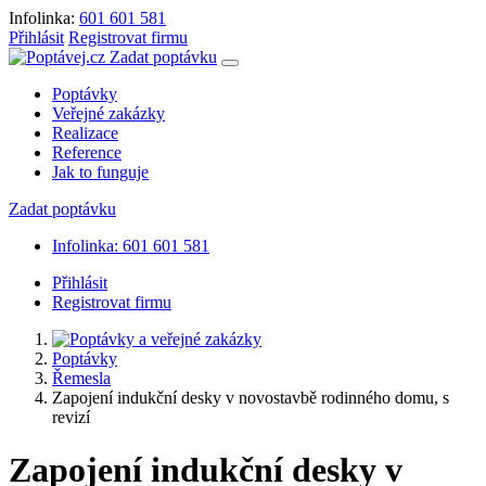
Infolinka:
601 601 581
Přihlásit
Registrovat firmu
Zadat poptávku
Poptávky
Veřejné zakázky
Realizace
Reference
Jak to funguje
Zadat poptávku
Infolinka: 601 601 581
Přihlásit
Registrovat firmu
Poptávky
Řemesla
Zapojení indukční desky v novostavbě rodinného domu, s
revizí
Zapojení indukční desky v