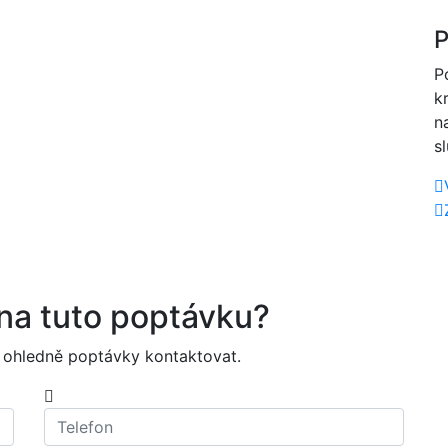
P
P
k
n
s
 na tuto poptávku?
 ohledně poptávky kontaktovat.