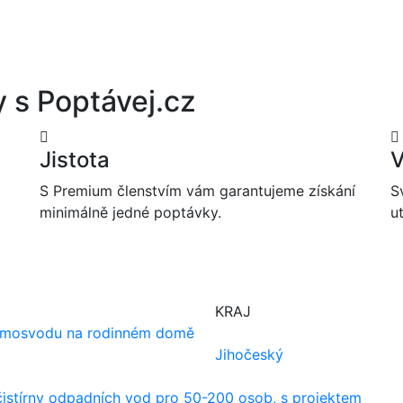
 s Poptávej.cz
Jistota
V
S Premium členstvím vám garantujeme získání
S
minimálně jedné poptávky.
ut
KRAJ
romosvodu na rodinném domě
Jihočeský
čistírny odpadních vod pro 50-200 osob, s projektem