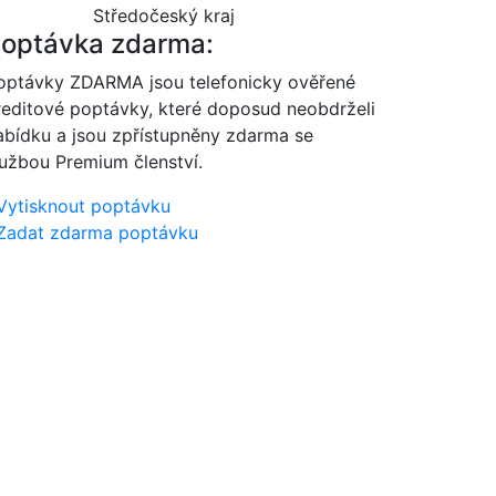
Středočeský kraj
optávka zdarma:
optávky ZDARMA jsou telefonicky ověřené
reditové poptávky, které doposud neobdrželi
abídku a jsou zpřístupněny zdarma se
lužbou Premium členství.
Vytisknout poptávku
Zadat zdarma poptávku