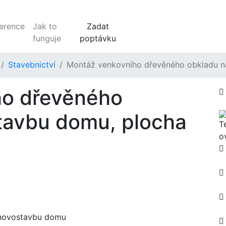
erence
Jak to
Zadat
funguje
poptávku
Stavebnictví
Montáž venkovního dřevěného obkladu n
ho dřevěného
tavbu domu, plocha
 novostavbu domu