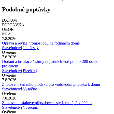
Podobné poptávky
DATUM
POPTÁVKA
OBOR
KRAJ
7.8.2026
Oprava a revize hromosvodu na rodinném domě
Stavebnictví
Jihočeský
Ověřeno
7.8.2026
Dodání a instalace čistírny odpadních vod pro 50-200 osob, s
projektem
Stavebnictví
Plzeňský
Ověřeno
7.8.2026
Zhotovení zemního protlaku pro vodovodní přípojku k domu
Stavebnictví
Vysočina
Ověřeno
7.8.2026
Zhotovení asfaltové příjezdové cesty k chatě, 2 x 200 m
Stavebnictví
Vysočina
Ověřeno