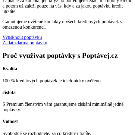
Zaplaťte za kontakt, jen když ho potřebujete! Stačí mít dobitý kredit
a potom už záleží pouze na vás, kdy a za jakou poptávku kredit
utratíte.
Garantujeme ověřené kontakty u všech kreditových poptávek s
omezenou konkurencí.
Vytisknout poptávku
Zadat zdarma poptávku
Proč využívat poptávky s Poptávej.cz
Kvalita
100 % kreditových poptávek je telefonicky ověřeno.
Jistota
S Premium členstvím vám garantujeme získání minimálně jedné
poptávky.
Volnost
Svobodně se rozhodnete, za co kredity utratíte.