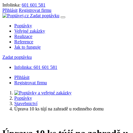
Infolinka:
601 601 581
Přihlásit
Registrovat firmu
Zadat poptávku
Poptávky
Veřejné zakázky
Realizace
Reference
Jak to funguje
Zadat poptávku
Infolinka: 601 601 581
Přihlásit
Registrovat firmu
Poptávky
Stavebnictví
Úprava 10 ks tújí na zahradě u rodinného domu