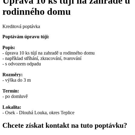
Úprava 10 ks tújí na zahradě u
rodinného domu
Kreditová poptávka
Poptávám úpravu tújí:
Popis:
- úprava 10 ks tújí na zahradě u rodinného domu
- například stříhání, zkracování, tvarování
- s odvozem odpadu
Rozměry:
- výška do 3 m
Termín:
- po domluvě
Lokalita:
- Osek - Dlouhá Louka, okres Teplice
Chcete získat kontakt na tuto poptávku?