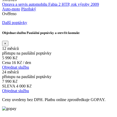
Oprava a servis automobilu Fabia 2 HTP, rok výroby 2009
Auto-moto
Plzeňský
Ověřeno
Další poptávky
Objednat službu Paušální poptávky a otevřít kontakt
×
12 měsíců
přístupu na paušální poptávky
5 990 Kč
Cena 16 Kč / den
Objednat službu
24 měsíců
přístupu na paušální poptávky
7 990 Kč
SLEVA 4 000 Kč
Objednat službu
Ceny uvedeny bez DPH. Platbu online zprostředkuje GOPAY.