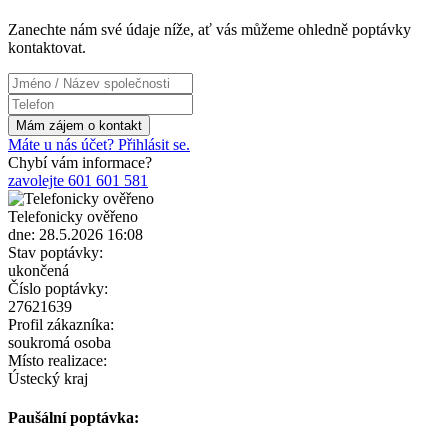
Zanechte nám své údaje níže, ať vás můžeme ohledně poptávky
kontaktovat.
Máte u nás účet? Přihlásit se.
Chybí vám informace?
zavolejte 601 601 581
Telefonicky ověřeno
dne: 28.5.2026 16:08
Stav poptávky:
ukončená
Číslo poptávky:
27621639
Profil zákazníka:
soukromá osoba
Místo realizace:
Ústecký kraj
Paušální poptávka: