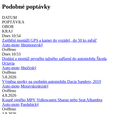
Podobné poptávky
DATUM
POPTÁVKA
OBOR
KRAJ
Dnes 10:54
Zajištění montáží GPS a kamer do vozidel,, do 50 ks měsíč
Auto-moto
Jihomoravský
Ověřeno
Dnes 10:53
Dodání a montáž pevného tažného zařízení do automobilu Škoda
Octavia
Auto-moto
Jihočeský
Ověřeno
5.8.2026
Výměna spojky na osobním automobilu Dacia Sandero, 2019
Auto-moto
Moravskoslezský
Ověřeno
4.8.2026
Koupě ojetého MPV Volkswagen Sharan nebo Seat Alhambra
Auto-moto
Pardubický
Ověřeno
3.8.2026