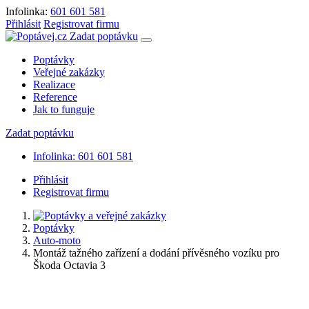
Infolinka:
601 601 581
Přihlásit
Registrovat firmu
Zadat poptávku
Poptávky
Veřejné zakázky
Realizace
Reference
Jak to funguje
Zadat poptávku
Infolinka: 601 601 581
Přihlásit
Registrovat firmu
Poptávky
Auto-moto
Montáž tažného zařízení a dodání přívěsného vozíku pro
Škoda Octavia 3