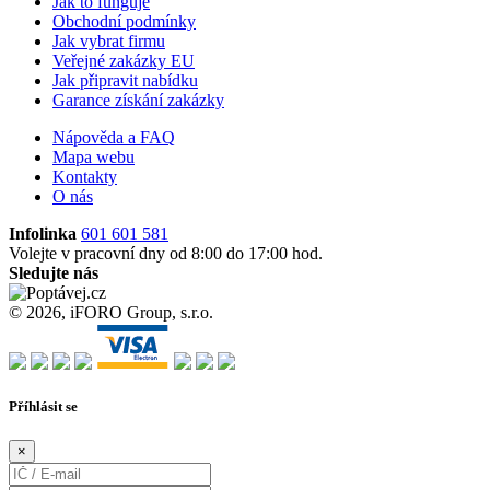
Jak to funguje
Obchodní podmínky
Jak vybrat firmu
Veřejné zakázky EU
Jak připravit nabídku
Garance získání zakázky
Nápověda a FAQ
Mapa webu
Kontakty
O nás
Infolinka
601 601 581
Volejte v pracovní dny od 8:00 do 17:00 hod.
Sledujte nás
© 2026, iFORO Group, s.r.o.
Příhlásit se
×