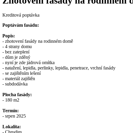
Zhotovení fasády na rodinném 
Kreditová poptávka
Poptávám fasádu:
Popis:
- zhotovení fasády na rodinném domě
- 4 strany domu
- bez zateplení
- dům je zděný
- nyní je zde jádrová omítka
- natažení, lepidla, perlinky, lepidla, penetrace, vrchní fasády
- se zajištěním lešení
- materiál zajištěn
- subdodávka
Plocha fasády:
- 180 m2
Termín:
- srpen 2025
Lokalita:
- Chrudim