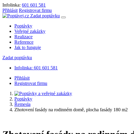
Infolinka:
601 601 581
Přihlásit
Registrovat firmu
Zadat poptávku
Poptávky
Veřejné zakázky
Realizace
Reference
Jak to funguje
Zadat poptávku
Infolinka: 601 601 581
Přihlásit
Registrovat firmu
Poptávky
Řemesla
Zhotovení fasády na rodinném domě, plocha fasády 180 m2