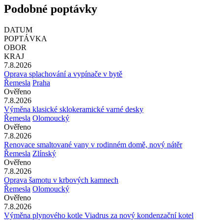
Podobné poptávky
DATUM
POPTÁVKA
OBOR
KRAJ
7.8.2026
Oprava splachování a vypínače v bytě
Řemesla
Praha
Ověřeno
7.8.2026
Výměna klasické sklokeramické varné desky
Řemesla
Olomoucký
Ověřeno
7.8.2026
Renovace smaltované vany v rodinném domě, nový nátěr
Řemesla
Zlínský
Ověřeno
7.8.2026
Oprava šamotu v krbových kamnech
Řemesla
Olomoucký
Ověřeno
7.8.2026
Výměna plynového kotle Viadrus za nový kondenzační kotel