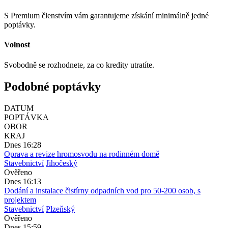
S Premium členstvím vám garantujeme získání minimálně jedné
poptávky.
Volnost
Svobodně se rozhodnete, za co kredity utratíte.
Podobné poptávky
DATUM
POPTÁVKA
OBOR
KRAJ
Dnes 16:28
Oprava a revize hromosvodu na rodinném domě
Stavebnictví
Jihočeský
Ověřeno
Dnes 16:13
Dodání a instalace čistírny odpadních vod pro 50-200 osob, s
projektem
Stavebnictví
Plzeňský
Ověřeno
Dnes 15:59