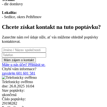
- dle domluvy
Lokalita:
- Sedlice, okres Pelhřimov
Chcete získat kontakt na tuto poptávku?
Zanechte nám své údaje níže, ať vás můžeme ohledně poptávky
kontaktovat.
Máte u nás účet? Přihlásit se.
Chybí vám informace?
zavolejte 601 601 581
Telefonicky ověřeno
dne: 26.8.2025 16:04
Stav poptávky:
ukončená
Číslo poptávky:
29198282