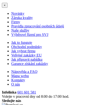
×
Novinky
Záruka kvality
Firmy
Pravidla zpracování osobních údajů
Naše služby
Výběrové řízení pro SVJ
Jak to funguje
Obchodní podmínky
Jak vybrat firmu
Veřejné zakázky EU
Jak připravit nabídku
Garance získání zakázky
Nápověda a FAQ
Mapa webu
Kontakty
O nás
Infolinka
601 601 581
Volejte v pracovní dny od 8:00 do 17:00 hod.
Sledujte nás