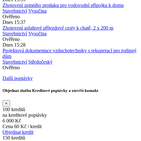
Zhotovení zemního protlaku pro vodovodní přípojku k domu
Stavebnictví
Vysočina
Ověřeno
Dnes 15:37
Zhotovení asfaltové příjezdové cesty k chatě, 2 x 200 m
Stavebnictví
Vysočina
Ověřeno
Dnes 15:28
Projektová dokumentace vzduchotechniky s rekuperací pro rodinný
dům
Stavebnictví
Středočeský
Ověřeno
Další poptávky
Objednat službu Kreditové poptávky a otevřít kontakt
×
100 kreditů
na kreditové poptávky
6 000 Kč
Cena 60 Kč / kredit
Objednat kredit
150 kreditů