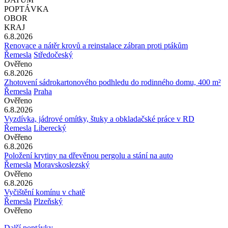
POPTÁVKA
OBOR
KRAJ
6.8.2026
Renovace a nátěr krovů a reinstalace zábran proti ptákům
Řemesla
Středočeský
Ověřeno
6.8.2026
Zhotovení sádrokartonového podhledu do rodinného domu, 400 m²
Řemesla
Praha
Ověřeno
6.8.2026
Vyzdívka, jádrové omítky, štuky a obkladačské práce v RD
Řemesla
Liberecký
Ověřeno
6.8.2026
Položení krytiny na dřevěnou pergolu a stání na auto
Řemesla
Moravskoslezský
Ověřeno
6.8.2026
Vyčištění komínu v chatě
Řemesla
Plzeňský
Ověřeno
Další poptávky