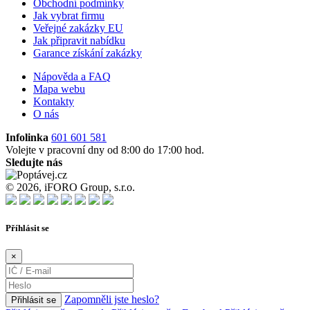
Obchodní podmínky
Jak vybrat firmu
Veřejné zakázky EU
Jak připravit nabídku
Garance získání zakázky
Nápověda a FAQ
Mapa webu
Kontakty
O nás
Infolinka
601 601 581
Volejte v pracovní dny od 8:00 do 17:00 hod.
Sledujte nás
© 2026, iFORO Group, s.r.o.
Příhlásit se
×
Zapomněli jste heslo?
Přihlásit se