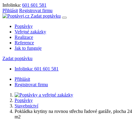
Infolinka:
601 601 581
Přihlásit
Registrovat firmu
Zadat poptávku
Poptávky
Veřejné zakázky
Realizace
Reference
Jak to funguje
Zadat poptávku
Infolinka: 601 601 581
Přihlásit
Registrovat firmu
Poptávky
Stavebnictví
Pokládka krytiny na rovnou střechu řadové garáže, plocha 24
m2