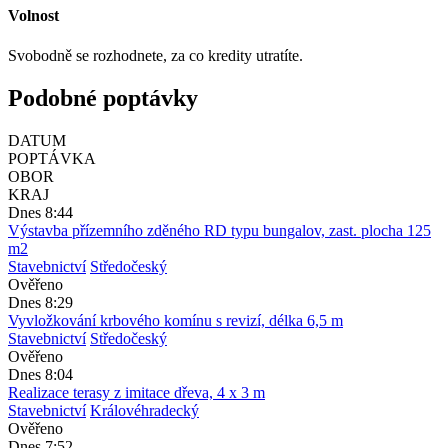
Volnost
Svobodně se rozhodnete, za co kredity utratíte.
Podobné poptávky
DATUM
POPTÁVKA
OBOR
KRAJ
Dnes 8:44
Výstavba přízemního zděného RD typu bungalov, zast. plocha 125
m2
Stavebnictví
Středočeský
Ověřeno
Dnes 8:29
Vyvložkování krbového komínu s revizí, délka 6,5 m
Stavebnictví
Středočeský
Ověřeno
Dnes 8:04
Realizace terasy z imitace dřeva, 4 x 3 m
Stavebnictví
Královéhradecký
Ověřeno
Dnes 7:52