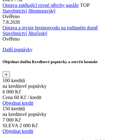
Oprava zatékající rovné střechy garáže
TOP
Stavebnictví
Jihomoravský
Ověřeno
7.8.2026
Oprava a revize hromosvodu na rodinném domě
Stavebnictví
Jihočeský
Ověřeno
Další poptávky
Objednat službu Kreditové poptávky a otevřít kontakt
×
100 kreditů
na kreditové poptávky
6 000 Kč
Cena 60 Kč / kredit
Objednat kredit
150 kreditů
na kreditové poptávky
7 000 Kč
SLEVA 2 000 Kč
Objednat kredit