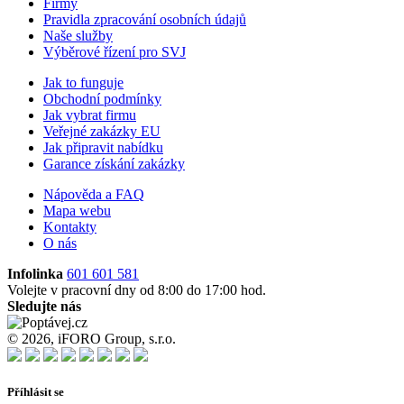
Firmy
Pravidla zpracování osobních údajů
Naše služby
Výběrové řízení pro SVJ
Jak to funguje
Obchodní podmínky
Jak vybrat firmu
Veřejné zakázky EU
Jak připravit nabídku
Garance získání zakázky
Nápověda a FAQ
Mapa webu
Kontakty
O nás
Infolinka
601 601 581
Volejte v pracovní dny od 8:00 do 17:00 hod.
Sledujte nás
© 2026, iFORO Group, s.r.o.
Příhlásit se