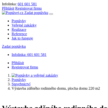
Infolinka:
601 601 581
Přihlásit
Registrovat firmu
Zadat poptávku
Poptávky
Veřejné zakázky
Realizace
Reference
Jak to funguje
Zadat poptávku
Infolinka: 601 601 581
Přihlásit
Registrovat firmu
Poptávky
Stavebnictví
Výstavba zděného rodinného domu, plocha domu 220 m2