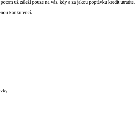
a potom už záleží pouze na vás, kdy a za jakou poptávku kredit utratíte.
enou konkurencí.
ávky.