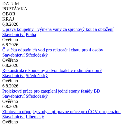
DATUM
POPTÁVKA
OBOR
KRAJ
6.8.2026
Úprava koupelny - výměna vany za sprchový kout a obložení
Stavebnictví
Praha
Ověřeno
6.8.2026
Čistička odpadních vod pro rekreační chatu pro 4 osoby
Stavebnictví
Středočeský
Ověřeno
6.8.2026
Rekonstrukce koupelny a dvou toalet v rodinném domě
Stavebnictví
Středočeský
Ověřeno
6.8.2026
Projektové práce pro zateplení jedné strany fasády BD
Stavebnictví
Středočeský
Ověřeno
6.8.2026
Zhotovení přípojky vody a přípravné práce pro ČOV pro penzion
Stavebnictví
Liberecký
Ověřeno