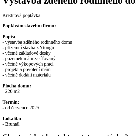
Výstavba zděného rodinného d
Kreditová poptávka
Poptávám stavební firmu:
Popis:
- výstavba zděného rodinného domu
- přízemní stavba z Ytongu
- včetně základové desky
- pozemek mám zasíťovaný
- včetně výkopových prací
- projekt a povolení mám
- včetně dodání materiálu
Plocha domu:
- 220 m2
Termín:
- od července 2025
Lokalita:
- Bruntál