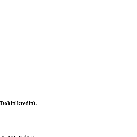
Dobití kreditů.
k na naše poptávky.