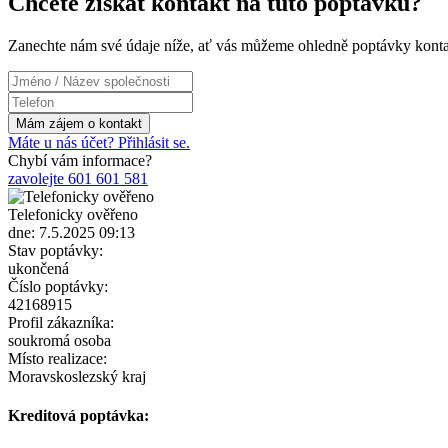
Chcete získat kontakt na tuto poptávku?
Zanechte nám své údaje níže, ať vás můžeme ohledně poptávky konta
Máte u nás účet? Přihlásit se.
Chybí vám informace?
zavolejte 601 601 581
Telefonicky ověřeno
dne: 7.5.2025 09:13
Stav poptávky:
ukončená
Číslo poptávky:
42168915
Profil zákazníka:
soukromá osoba
Místo realizace:
Moravskoslezský kraj
Kreditová poptávka: