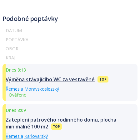
Podobné poptávky
DATUM
POPTÁVKA
OBOR
KRAJ
Dnes 8:13
Výměna stávajícího WC za vestavěné
TOP
Řemesla
Moravskoslezský
Ověřeno
Dnes 8:09
Zateplení patrového rodinného domu, plocha
minimálně 100 m2
TOP
Řemesla
Karlovarský