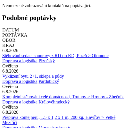
Neomezené zobrazování kontaktů na poptávající.
Podobné poptávky
DATUM
POPTÁVKA
OBOR
KRAJ
6.8.2026
Stěhování sedací soupravy z RD do RD, Plzeň > Olomouc
Doprava a logistika
Plzeňský
Ověřeno
6.8.2026
Vyklizení bytu 2+1, sklepa a půdy
Doprava a logistika
Pardubický
Ověřeno
6.8.2026
Kompletní stěhování celé domácnosti, Trutnov > Hronov - Zbečník
Doprava a logistika
Královéhradecký
Ověřeno
6.8.2026
Přeprava kontejneru, 1,5 x 1,2 x 1 m, 200 kg, Havířov > Velké
Meziříčí
Doprava a logistika
Moravskoslezský