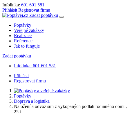
Infolinka:
601 601 581
Přihlásit
Registrovat firmu
Zadat poptávku
Poptávky
Veřejné zakázky
Realizace
Reference
Jak to funguje
Zadat poptávku
Infolinka: 601 601 581
Přihlásit
Registrovat firmu
Poptávky
Doprava a logistika
Naložení a odvoz suti z vykopaných podlah rodinného domu,
25 t