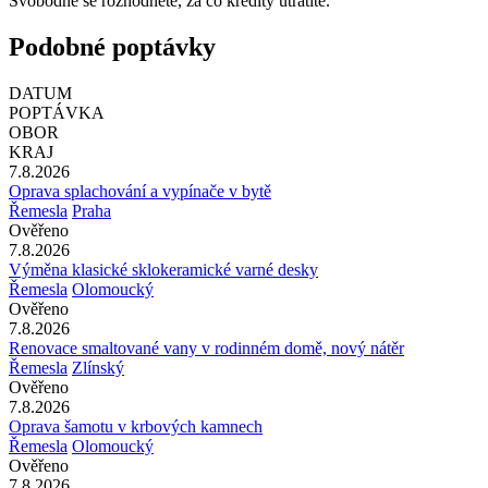
Svobodně se rozhodnete, za co kredity utratíte.
Podobné poptávky
DATUM
POPTÁVKA
OBOR
KRAJ
7.8.2026
Oprava splachování a vypínače v bytě
Řemesla
Praha
Ověřeno
7.8.2026
Výměna klasické sklokeramické varné desky
Řemesla
Olomoucký
Ověřeno
7.8.2026
Renovace smaltované vany v rodinném domě, nový nátěr
Řemesla
Zlínský
Ověřeno
7.8.2026
Oprava šamotu v krbových kamnech
Řemesla
Olomoucký
Ověřeno
7.8.2026