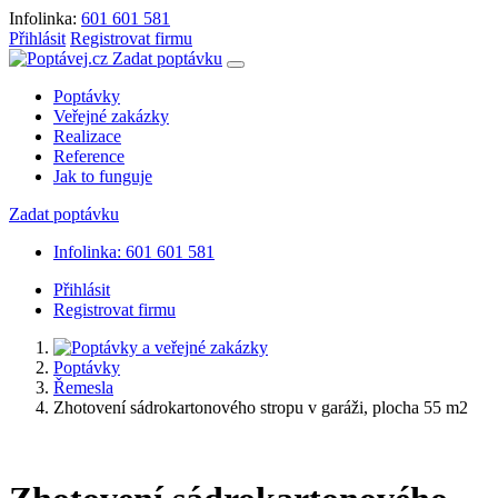
Infolinka:
601 601 581
Přihlásit
Registrovat firmu
Zadat poptávku
Poptávky
Veřejné zakázky
Realizace
Reference
Jak to funguje
Zadat poptávku
Infolinka: 601 601 581
Přihlásit
Registrovat firmu
Poptávky
Řemesla
Zhotovení sádrokartonového stropu v garáži, plocha 55 m2