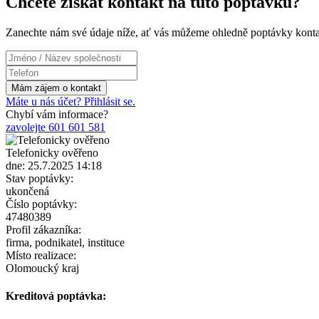
Chcete získat kontakt na tuto poptávku?
Zanechte nám své údaje níže, ať vás můžeme ohledně poptávky konta
Máte u nás účet? Přihlásit se.
Chybí vám informace?
zavolejte 601 601 581
Telefonicky ověřeno
dne: 25.7.2025 14:18
Stav poptávky:
ukončená
Číslo poptávky:
47480389
Profil zákazníka:
firma, podnikatel, instituce
Místo realizace:
Olomoucký kraj
Kreditová poptávka: