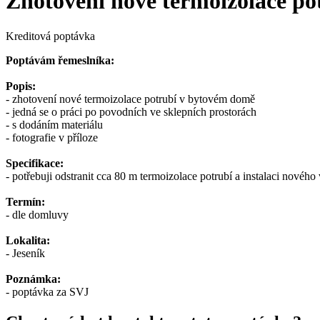
Zhotovení nové termoizolace p
Kreditová poptávka
Poptávám řemeslníka:
Popis:
- zhotovení nové termoizolace potrubí v bytovém domě
- jedná se o práci po povodních ve sklepních prostorách
- s dodáním materiálu
- fotografie v příloze
Specifikace:
- potřebuji odstranit cca 80 m termoizolace potrubí a instalaci novéh
Termín:
- dle domluvy
Lokalita:
- Jeseník
Poznámka:
- poptávka za SVJ