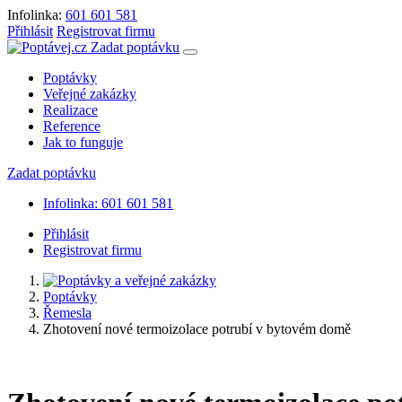
Infolinka:
601 601 581
Přihlásit
Registrovat firmu
Zadat poptávku
Poptávky
Veřejné zakázky
Realizace
Reference
Jak to funguje
Zadat poptávku
Infolinka: 601 601 581
Přihlásit
Registrovat firmu
Poptávky
Řemesla
Zhotovení nové termoizolace potrubí v bytovém domě