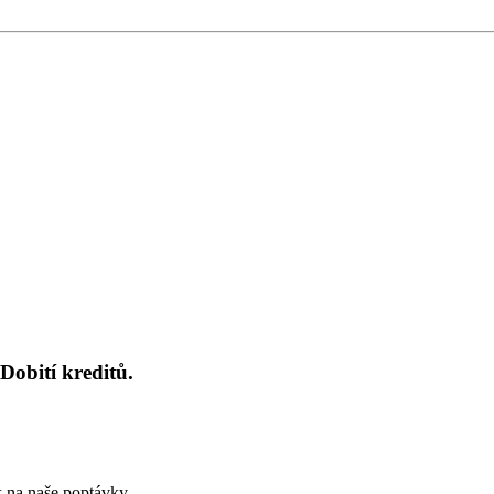
Dobití kreditů.
k na naše poptávky.