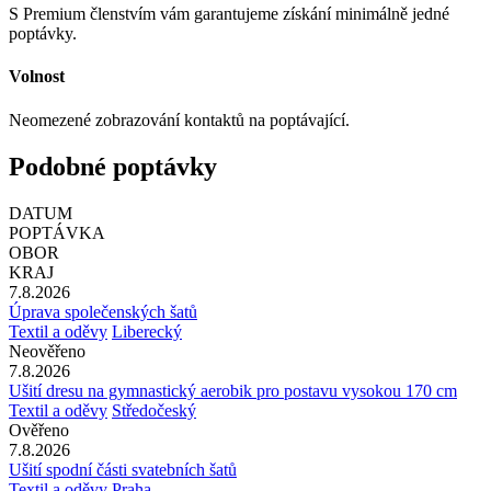
S Premium členstvím vám garantujeme získání minimálně jedné
poptávky.
Volnost
Neomezené zobrazování kontaktů na poptávající.
Podobné poptávky
DATUM
POPTÁVKA
OBOR
KRAJ
7.8.2026
Úprava společenských šatů
Textil a oděvy
Liberecký
Neověřeno
7.8.2026
Ušití dresu na gymnastický aerobik pro postavu vysokou 170 cm
Textil a oděvy
Středočeský
Ověřeno
7.8.2026
Ušití spodní části svatebních šatů
Textil a oděvy
Praha