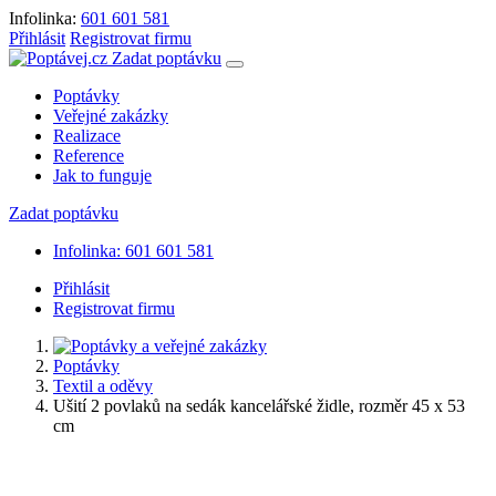
Infolinka:
601 601 581
Přihlásit
Registrovat firmu
Zadat poptávku
Poptávky
Veřejné zakázky
Realizace
Reference
Jak to funguje
Zadat poptávku
Infolinka: 601 601 581
Přihlásit
Registrovat firmu
Poptávky
Textil a oděvy
Ušití 2 povlaků na sedák kancelářské židle, rozměr 45 x 53
cm