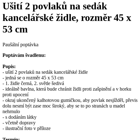
Ušití 2 povlaků na sedák
kancelářské židle, rozměr 45 x
53 cm
Paušální poptávka
Poptávám švadlenu:
Popis:
- ušití 2 povlaků na sedák kancelářské židle
- jedná se o rozměr 45 x 53 cm
- 1. židle černá, 2. světle šedivá
- ideálně bavlna, která bude chránit židli proti zašpinění a v horku
proti upocení
- okraj ukončený kalhotovou gumičkou, aby povlak nesjížděl, převis
dolu nesmí být zase moc široký, aby se to po stranách u madel
nehrnulo
- s dodáním látky
- včetně dopravy
- ilustrační foto v příloze
Termín: