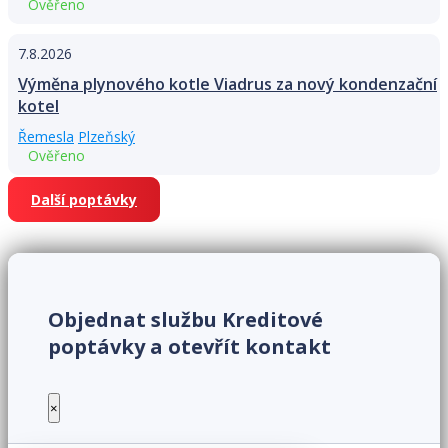
Ověřeno
7.8.2026
Výměna plynového kotle Viadrus za nový kondenzační
kotel
Řemesla
Plzeňský
Ověřeno
Další poptávky
Objednat službu Kreditové
poptávky a otevřít kontakt
×