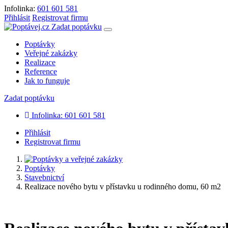
Infolinka:
601 601 581
Přihlásit
Registrovat firmu
Zadat poptávku
Poptávky
Veřejné zakázky
Realizace
Reference
Jak to funguje
Zadat poptávku
Infolinka: 601 601 581
Přihlásit
Registrovat firmu
Poptávky
Stavebnictví
Realizace nového bytu v přístavku u rodinného domu, 60 m2