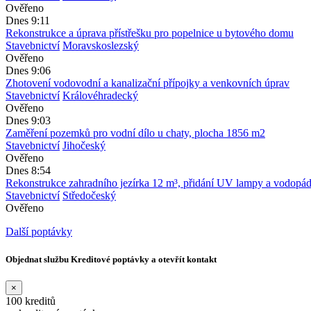
Ověřeno
Dnes 9:11
Rekonstrukce a úprava přístřešku pro popelnice u bytového domu
Stavebnictví
Moravskoslezský
Ověřeno
Dnes 9:06
Zhotovení vodovodní a kanalizační přípojky a venkovních úprav
Stavebnictví
Královéhradecký
Ověřeno
Dnes 9:03
Zaměření pozemků pro vodní dílo u chaty, plocha 1856 m2
Stavebnictví
Jihočeský
Ověřeno
Dnes 8:54
Rekonstrukce zahradního jezírka 12 m³, přidání UV lampy a vodopá
Stavebnictví
Středočeský
Ověřeno
Další poptávky
Objednat službu Kreditové poptávky a otevřít kontakt
×
100 kreditů