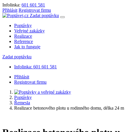
Infolinka:
601 601 581
Přihlásit
Registrovat firmu
Zadat poptávku
Poptávky
Veřejné zakázky
Realizace
Reference
Jak to funguje
Zadat poptávku
Infolinka: 601 601 581
Přihlásit
Registrovat firmu
Poptávky
Řemesla
Realizace betonového plotu u rodinného domu, délka 24 m