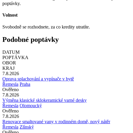
poptávky.
Volnost
Svobodně se rozhodnete, za co kredity utratíte.
Podobné poptávky
DATUM
POPTÁVKA
OBOR
KRAJ
7.8.2026
Oprava splachování a vypínače v bytě
Řemesla
Praha
Ověřeno
7.8.2026
Výměna klasické sklokeramické varné desky
Řemesla
Olomoucký
Ověřeno
7.8.2026
Renovace smaltované vany v rodinném domě, nový nátěr
Řemesla
Zlínský
Ověřeno