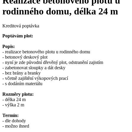
Realizace betonového plotu u
rodinného domu, délka 24 m
Kreditová poptávka
Poptávám plot:
Popis:
- realizace betonového plotu u rodinného domu
- betonový deskový plot
- nyní je zde původní dřevěný plot, odstranění zajistím
- zabetonovat sloupky a dát desky
- bez brány a branky
- včetně zajištění výkopových prací
- s dodáním materiálu
Rozměry plotu:
- délka 24 m
- výška 2 m
Termín:
- dle dohody
- možno ihned