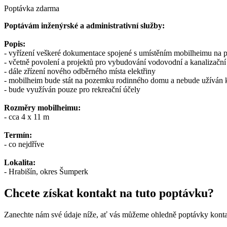
Poptávka zdarma
Poptávám inženýrské a administrativní služby:
Popis:
- vyřízení veškeré dokumentace spojené s umístěním mobilheimu na
- včetně povolení a projektů pro vybudování vodovodní a kanalizační
- dále zřízení nového odběrného místa elektřiny
- mobilheim bude stát na pozemku rodinného domu a nebude užíván k
- bude využíván pouze pro rekreační účely
Rozměry mobilheimu:
- cca 4 x 11 m
Termín:
- co nejdříve
Lokalita:
- Hrabišín, okres Šumperk
Chcete získat kontakt na tuto poptávku?
Zanechte nám své údaje níže, ať vás můžeme ohledně poptávky konta