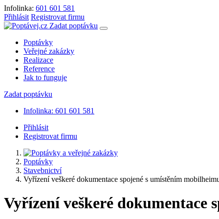
Infolinka:
601 601 581
Přihlásit
Registrovat firmu
Zadat poptávku
Poptávky
Veřejné zakázky
Realizace
Reference
Jak to funguje
Zadat poptávku
Infolinka: 601 601 581
Přihlásit
Registrovat firmu
Poptávky
Stavebnictví
Vyřízení veškeré dokumentace spojené s umístěním mobilhei
Vyřízení veškeré dokumentace 