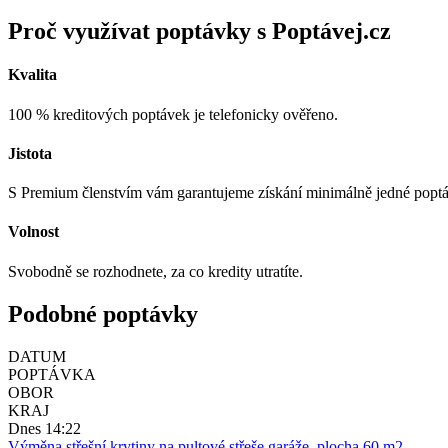
Proč využívat poptávky s Poptávej.cz
Kvalita
100 % kreditových poptávek je telefonicky ověřeno.
Jistota
S Premium členstvím vám garantujeme získání minimálně jedné popt
Volnost
Svobodně se rozhodnete, za co kredity utratíte.
Podobné poptávky
DATUM
POPTÁVKA
OBOR
KRAJ
Dnes 14:22
Výměna střešní krytiny na pultové střeše garáže, plocha 60 m2