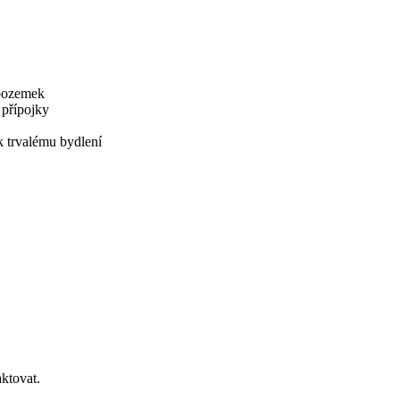
 pozemek
 přípojky
 trvalému bydlení
ktovat.