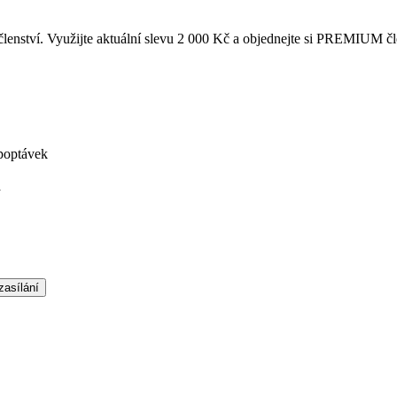
enství. Využijte aktuální slevu 2 000 Kč a objednejte si PREMIUM čl
poptávek
á