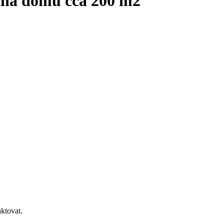
cha domu cca 200 m2
ktovat.