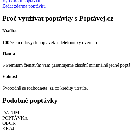
Vytisknout poptávku
Zadat zdarma poptávku
Proč využívat poptávky s Poptávej.cz
Kvalita
100 % kreditových poptávek je telefonicky ověřeno.
Jistota
S Premium členstvím vám garantujeme získání minimálně jedné popt
Volnost
Svobodně se rozhodnete, za co kredity utratíte.
Podobné poptávky
DATUM
POPTÁVKA
OBOR
KRAJ