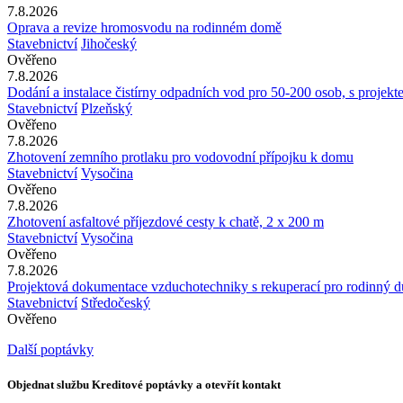
7.8.2026
Oprava a revize hromosvodu na rodinném domě
Stavebnictví
Jihočeský
Ověřeno
7.8.2026
Dodání a instalace čistírny odpadních vod pro 50-200 osob, s projek
Stavebnictví
Plzeňský
Ověřeno
7.8.2026
Zhotovení zemního protlaku pro vodovodní přípojku k domu
Stavebnictví
Vysočina
Ověřeno
7.8.2026
Zhotovení asfaltové příjezdové cesty k chatě, 2 x 200 m
Stavebnictví
Vysočina
Ověřeno
7.8.2026
Projektová dokumentace vzduchotechniky s rekuperací pro rodinný 
Stavebnictví
Středočeský
Ověřeno
Další poptávky
Objednat službu Kreditové poptávky a otevřít kontakt