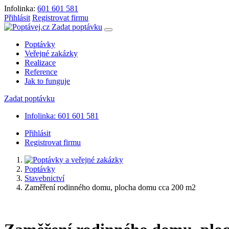
Infolinka:
601 601 581
Přihlásit
Registrovat firmu
Zadat poptávku
Poptávky
Veřejné zakázky
Realizace
Reference
Jak to funguje
Zadat poptávku
Infolinka: 601 601 581
Přihlásit
Registrovat firmu
Poptávky
Stavebnictví
Zaměření rodinného domu, plocha domu cca 200 m2