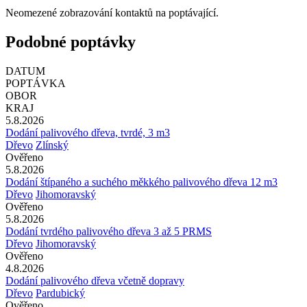
Neomezené zobrazování kontaktů na poptávající.
Podobné poptávky
DATUM
POPTÁVKA
OBOR
KRAJ
5.8.2026
Dodání palivového dřeva, tvrdé, 3 m3
Dřevo
Zlínský
Ověřeno
5.8.2026
Dodání štípaného a suchého měkkého palivového dřeva 12 m3
Dřevo
Jihomoravský
Ověřeno
5.8.2026
Dodání tvrdého palivového dřeva 3 až 5 PRMS
Dřevo
Jihomoravský
Ověřeno
4.8.2026
Dodání palivového dřeva včetně dopravy
Dřevo
Pardubický
Ověřeno