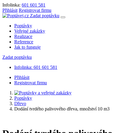
Infolinka:
601 601 581
Přihlásit
Registrovat firmu
Zadat poptávku
Poptávky
Veřejné zakázky
Realizace
Reference
Jak to funguje
Zadat poptávku
Infolinka: 601 601 581
Přihlásit
Registrovat firmu
Poptávky
Dřevo
Dodání tvrdého palivového dřeva, množství 10 m3