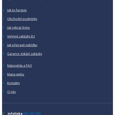
Jak to funguje
Obchodní podmínky
Jak vybrat firmu
Veřejné zakázky EU
Jak připravit nabídku
Garance získání zakázky
Nápověda a FAQ
Mapa webu
Kontakty
O nás
Infolinka
601 601 581