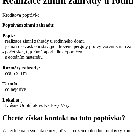
Realizace zimní zahrady u rod
Kreditová poptávka
Poptávám zimní zahradu:
Popis:
- realizace zimní zahrady u rodinného domu
- jedná se o zasklení stávající dřevěné pergoly pro vytvoření zimní za
- počet skel, typ rámů apod. dle doporučení
- s dodáním materiálu
Rozměry zahrady:
- cca 5 x 3 m
Termín:
- co nejdříve
Lokalita:
- Krásné Údolí, okres Karlovy Vary
Chcete získat kontakt na tuto poptávku?
Zanechte nám své údaje níže, ať vás můžeme ohledně poptávky konta