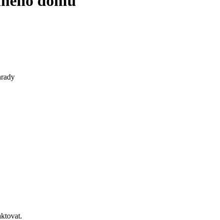
inného domu
hrady
ktovat.