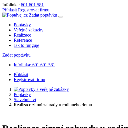
Infolinka:
601 601 581
Přihlásit
Registrovat firmu
Zadat poptávku
Poptávky
Veřejné zakázky
Realizace
Reference
Jak to funguje
Zadat poptávku
Infolinka: 601 601 581
Přihlásit
Registrovat firmu
Poptávky
Stavebnictví
Realizace zimní zahrady u rodinného domu