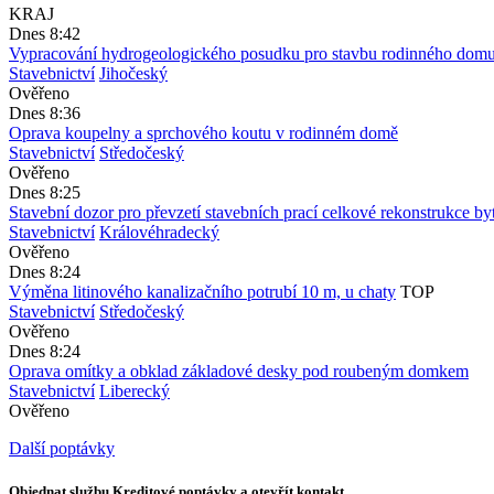
KRAJ
Dnes 8:42
Vypracování hydrogeologického posudku pro stavbu rodinného dom
Stavebnictví
Jihočeský
Ověřeno
Dnes 8:36
Oprava koupelny a sprchového koutu v rodinném domě
Stavebnictví
Středočeský
Ověřeno
Dnes 8:25
Stavební dozor pro převzetí stavebních prací celkové rekonstrukce by
Stavebnictví
Královéhradecký
Ověřeno
Dnes 8:24
Výměna litinového kanalizačního potrubí 10 m, u chaty
TOP
Stavebnictví
Středočeský
Ověřeno
Dnes 8:24
Oprava omítky a obklad základové desky pod roubeným domkem
Stavebnictví
Liberecký
Ověřeno
Další poptávky
Objednat službu Kreditové poptávky a otevřít kontakt