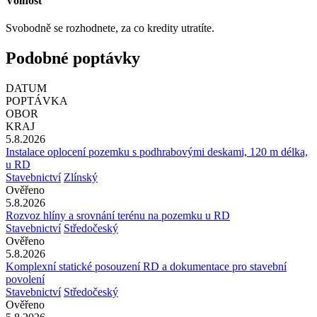
Volnost
Svobodně se rozhodnete, za co kredity utratíte.
Podobné poptávky
DATUM
POPTÁVKA
OBOR
KRAJ
5.8.2026
Instalace oplocení pozemku s podhrabovými deskami, 120 m délka,
u RD
Stavebnictví
Zlínský
Ověřeno
5.8.2026
Rozvoz hlíny a srovnání terénu na pozemku u RD
Stavebnictví
Středočeský
Ověřeno
5.8.2026
Komplexní statické posouzení RD a dokumentace pro stavební
povolení
Stavebnictví
Středočeský
Ověřeno