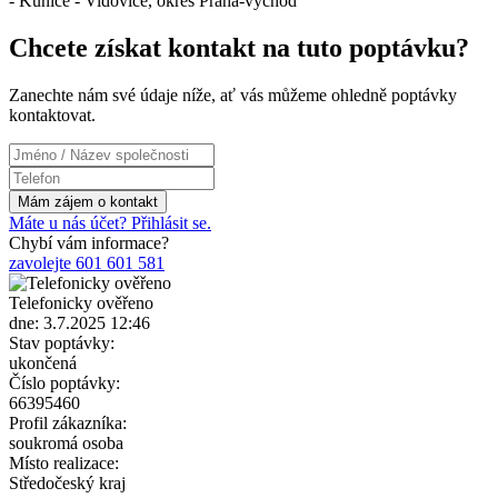
- Kunice - Vidovice, okres Praha-východ
Chcete získat kontakt na tuto poptávku?
Zanechte nám své údaje níže, ať vás můžeme ohledně poptávky
kontaktovat.
Máte u nás účet? Přihlásit se.
Chybí vám informace?
zavolejte 601 601 581
Telefonicky ověřeno
dne: 3.7.2025 12:46
Stav poptávky:
ukončená
Číslo poptávky:
66395460
Profil zákazníka:
soukromá osoba
Místo realizace:
Středočeský kraj