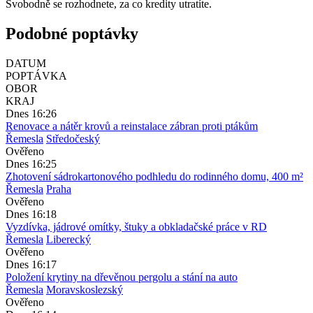
Svobodně se rozhodnete, za co kredity utratíte.
Podobné poptávky
DATUM
POPTÁVKA
OBOR
KRAJ
Dnes 16:26
Renovace a nátěr krovů a reinstalace zábran proti ptákům
Řemesla
Středočeský
Ověřeno
Dnes 16:25
Zhotovení sádrokartonového podhledu do rodinného domu, 400 m²
Řemesla
Praha
Ověřeno
Dnes 16:18
Vyzdívka, jádrové omítky, štuky a obkladačské práce v RD
Řemesla
Liberecký
Ověřeno
Dnes 16:17
Položení krytiny na dřevěnou pergolu a stání na auto
Řemesla
Moravskoslezský
Ověřeno