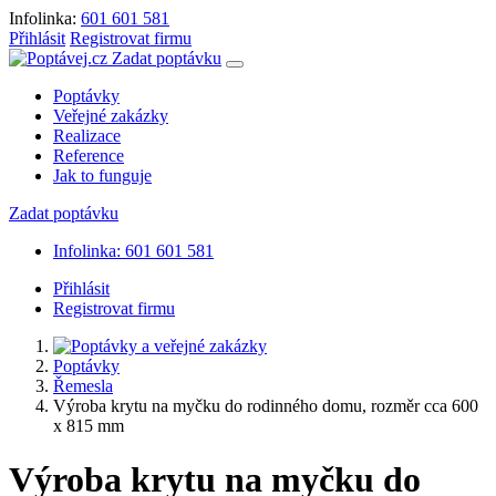
Infolinka:
601 601 581
Přihlásit
Registrovat firmu
Zadat poptávku
Poptávky
Veřejné zakázky
Realizace
Reference
Jak to funguje
Zadat poptávku
Infolinka: 601 601 581
Přihlásit
Registrovat firmu
Poptávky
Řemesla
Výroba krytu na myčku do rodinného domu, rozměr cca 600
x 815 mm
Výroba krytu na myčku do