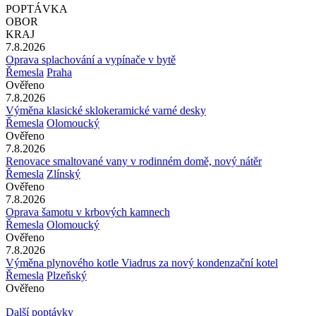
POPTÁVKA
OBOR
KRAJ
7.8.2026
Oprava splachování a vypínače v bytě
Řemesla
Praha
Ověřeno
7.8.2026
Výměna klasické sklokeramické varné desky
Řemesla
Olomoucký
Ověřeno
7.8.2026
Renovace smaltované vany v rodinném domě, nový nátěr
Řemesla
Zlínský
Ověřeno
7.8.2026
Oprava šamotu v krbových kamnech
Řemesla
Olomoucký
Ověřeno
7.8.2026
Výměna plynového kotle Viadrus za nový kondenzační kotel
Řemesla
Plzeňský
Ověřeno
Další poptávky