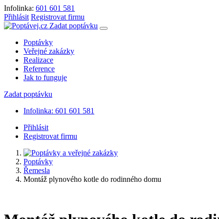
Infolinka:
601 601 581
Přihlásit
Registrovat firmu
Zadat poptávku
Poptávky
Veřejné zakázky
Realizace
Reference
Jak to funguje
Zadat poptávku
Infolinka: 601 601 581
Přihlásit
Registrovat firmu
Poptávky
Řemesla
Montáž plynového kotle do rodinného domu