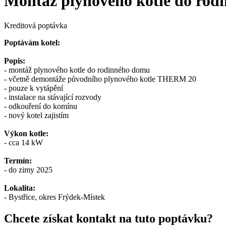
Montáž plynového kotle do ro
Kreditová poptávka
Poptávám kotel:
Popis:
- montáž plynového kotle do rodinného domu
- včetně demontáže původního plynového kotle THERM 20
- pouze k vytápění
- instalace na stávající rozvody
- odkouření do komínu
- nový kotel zajistím
Výkon kotle:
- cca 14 kW
Termín:
- do zimy 2025
Lokalita:
- Bystřice, okres Frýdek-Místek
Chcete získat kontakt na tuto poptávku?