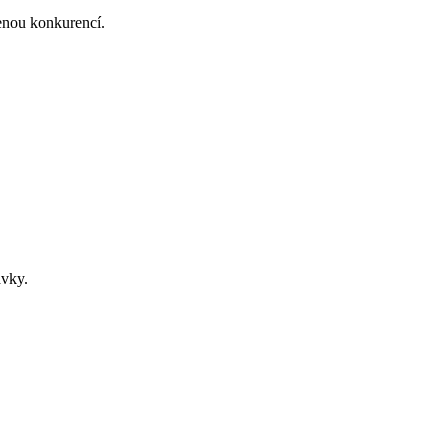
enou konkurencí.
ávky.