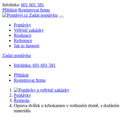
Infolinka:
601 601 581
Přihlásit
Registrovat firmu
Zadat poptávku
Poptávky
Veřejné zakázky
Realizace
Reference
Jak to funguje
Zadat poptávku
Infolinka: 601 601 581
Přihlásit
Registrovat firmu
Poptávky
Řemesla
Oprava dvířek u krbokamen v rodinném domě, s dodáním
materiálu