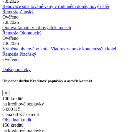
7.8.2026
Renovace smaltované vany v rodinném domě, nový nátěr
Řemesla
Zlínský
Ověřeno
7.8.2026
Oprava šamotu v krbových kamnech
Řemesla
Olomoucký
Ověřeno
7.8.2026
Výměna plynového kotle Viadrus za nový kondenzační kotel
Řemesla
Plzeňský
Ověřeno
Další poptávky
Objednat službu Kreditové poptávky a otevřít kontakt
×
100 kreditů
na kreditové poptávky
6 000 Kč
Cena 60 Kč / kredit
Objednat kredit
150 kreditů
na kreditové poptávky