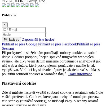
© 2026, iFORO Group, s.r.o.
Příhlásit se
×
Zapomněli jste heslo?
Přihlásit se
Přihlásit se přes Google
Přihlásit se přes Facebook
Přihlásit se přes
Seznam
Při poskytování služeb nám pomáhají soubory cookies a osobní
údaje. Cookies podporují nejen správné fungování webových
stránek, ale díky všem datům můžeme porozumět a analyzovat jak
náš web a služby, které poskytujeme, používáte a nadále je tak
vylepšovat. V rámci legislativních úprav je tak třeba váš souhlas s
použitím souborů cookies a osobních údajů.
Další informace
.
Nastavení cookies
Zde si můžete nastavit využití souborů cookies a ostatních údajů dle
vašich preferencí. Cookies, které jsou nezbytně nutné pro provoz
této stránky (funkční cookies), se ukládají vždy. Všechny ostatní
možnosti můžete nastavit níže.