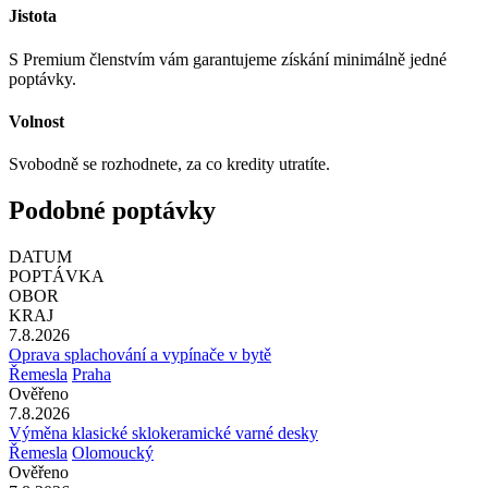
Jistota
S Premium členstvím vám garantujeme získání minimálně jedné
poptávky.
Volnost
Svobodně se rozhodnete, za co kredity utratíte.
Podobné poptávky
DATUM
POPTÁVKA
OBOR
KRAJ
7.8.2026
Oprava splachování a vypínače v bytě
Řemesla
Praha
Ověřeno
7.8.2026
Výměna klasické sklokeramické varné desky
Řemesla
Olomoucký
Ověřeno