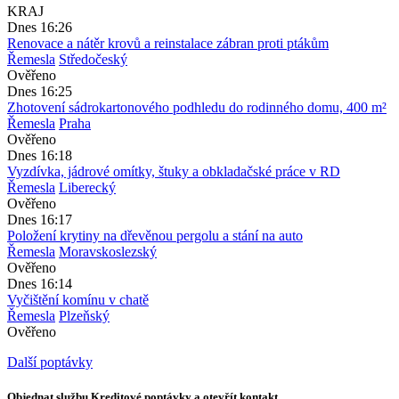
KRAJ
Dnes 16:26
Renovace a nátěr krovů a reinstalace zábran proti ptákům
Řemesla
Středočeský
Ověřeno
Dnes 16:25
Zhotovení sádrokartonového podhledu do rodinného domu, 400 m²
Řemesla
Praha
Ověřeno
Dnes 16:18
Vyzdívka, jádrové omítky, štuky a obkladačské práce v RD
Řemesla
Liberecký
Ověřeno
Dnes 16:17
Položení krytiny na dřevěnou pergolu a stání na auto
Řemesla
Moravskoslezský
Ověřeno
Dnes 16:14
Vyčištění komínu v chatě
Řemesla
Plzeňský
Ověřeno
Další poptávky
Objednat službu Kreditové poptávky a otevřít kontakt