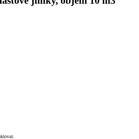
lastové jímky, objem 10 m3
ktovat.