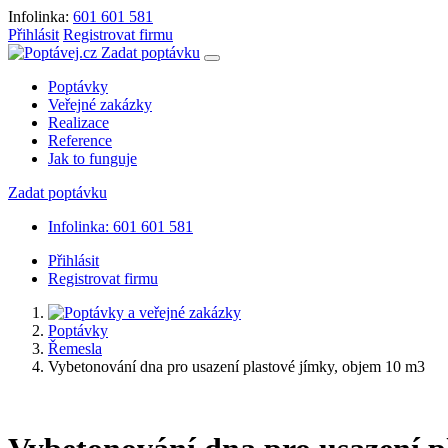
Infolinka:
601 601 581
Přihlásit
Registrovat firmu
Zadat poptávku
Poptávky
Veřejné zakázky
Realizace
Reference
Jak to funguje
Zadat poptávku
Infolinka: 601 601 581
Přihlásit
Registrovat firmu
Poptávky
Řemesla
Vybetonování dna pro usazení plastové jímky, objem 10 m3