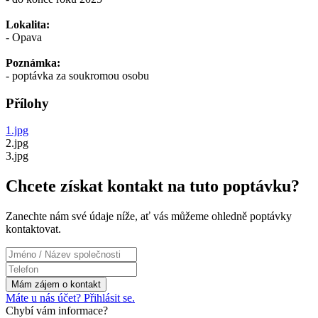
Lokalita:
- Opava
Poznámka:
- poptávka za soukromou osobu
Přílohy
1.jpg
2.jpg
3.jpg
Chcete získat kontakt na tuto poptávku?
Zanechte nám své údaje níže, ať vás můžeme ohledně poptávky
kontaktovat.
Máte u nás účet? Přihlásit se.
Chybí vám informace?