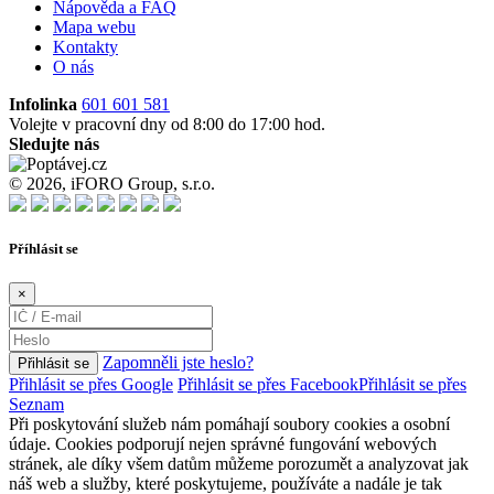
Nápověda a FAQ
Mapa webu
Kontakty
O nás
Infolinka
601 601 581
Volejte v pracovní dny od 8:00 do 17:00 hod.
Sledujte nás
© 2026, iFORO Group, s.r.o.
Příhlásit se
×
Zapomněli jste heslo?
Přihlásit se
Přihlásit se přes Google
Přihlásit se přes Facebook
Přihlásit se přes
Seznam
Při poskytování služeb nám pomáhají soubory cookies a osobní
údaje. Cookies podporují nejen správné fungování webových
stránek, ale díky všem datům můžeme porozumět a analyzovat jak
náš web a služby, které poskytujeme, používáte a nadále je tak