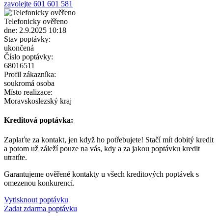
zavolejte 601 601 581
Telefonicky ověřeno
dne: 2.9.2025 10:18
Stav poptávky:
ukončená
Číslo poptávky:
68016511
Profil zákazníka:
soukromá osoba
Místo realizace:
Moravskoslezský kraj
Kreditová poptávka:
Zaplaťte za kontakt, jen když ho potřebujete! Stačí mít dobitý kredit
a potom už záleží pouze na vás, kdy a za jakou poptávku kredit
utratíte.
Garantujeme ověřené kontakty u všech kreditových poptávek s
omezenou konkurencí.
Vytisknout poptávku
Zadat zdarma poptávku