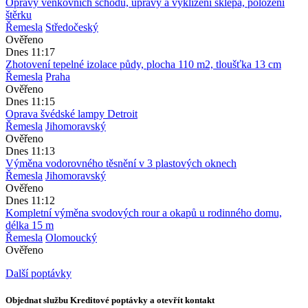
Opravy venkovních schodů, úpravy a vyklizení sklepa, položení
štěrku
Řemesla
Středočeský
Ověřeno
Dnes 11:17
Zhotovení tepelné izolace půdy, plocha 110 m2, tloušťka 13 cm
Řemesla
Praha
Ověřeno
Dnes 11:15
Oprava švédské lampy Detroit
Řemesla
Jihomoravský
Ověřeno
Dnes 11:13
Výměna vodorovného těsnění v 3 plastových oknech
Řemesla
Jihomoravský
Ověřeno
Dnes 11:12
Kompletní výměna svodových rour a okapů u rodinného domu,
délka 15 m
Řemesla
Olomoucký
Ověřeno
Další poptávky
Objednat službu Kreditové poptávky a otevřít kontakt