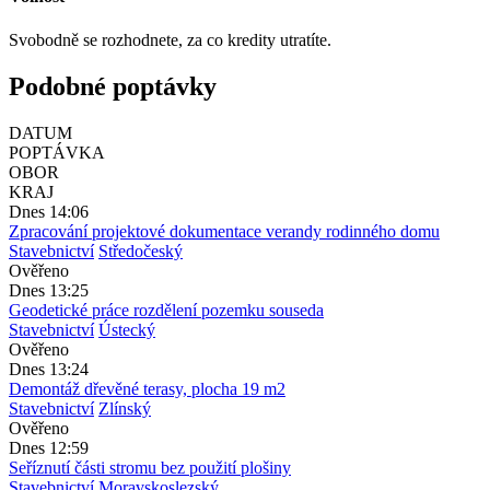
Svobodně se rozhodnete, za co kredity utratíte.
Podobné poptávky
DATUM
POPTÁVKA
OBOR
KRAJ
Dnes 14:06
Zpracování projektové dokumentace verandy rodinného domu
Stavebnictví
Středočeský
Ověřeno
Dnes 13:25
Geodetické práce rozdělení pozemku souseda
Stavebnictví
Ústecký
Ověřeno
Dnes 13:24
Demontáž dřevěné terasy, plocha 19 m2
Stavebnictví
Zlínský
Ověřeno
Dnes 12:59
Seříznutí části stromu bez použití plošiny
Stavebnictví
Moravskoslezský