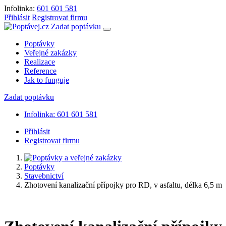
Infolinka:
601 601 581
Přihlásit
Registrovat firmu
Zadat poptávku
Poptávky
Veřejné zakázky
Realizace
Reference
Jak to funguje
Zadat poptávku
Infolinka: 601 601 581
Přihlásit
Registrovat firmu
Poptávky
Stavebnictví
Zhotovení kanalizační přípojky pro RD, v asfaltu, délka 6,5 m