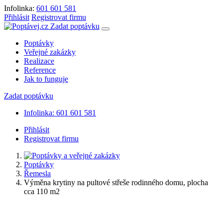
Infolinka:
601 601 581
Přihlásit
Registrovat firmu
Zadat poptávku
Poptávky
Veřejné zakázky
Realizace
Reference
Jak to funguje
Zadat poptávku
Infolinka: 601 601 581
Přihlásit
Registrovat firmu
Poptávky
Řemesla
Výměna krytiny na pultové střeše rodinného domu, plocha
cca 110 m2