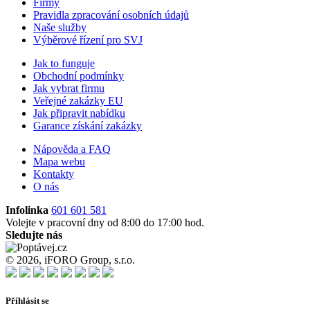
Firmy
Pravidla zpracování osobních údajů
Naše služby
Výběrové řízení pro SVJ
Jak to funguje
Obchodní podmínky
Jak vybrat firmu
Veřejné zakázky EU
Jak připravit nabídku
Garance získání zakázky
Nápověda a FAQ
Mapa webu
Kontakty
O nás
Infolinka
601 601 581
Volejte v pracovní dny od 8:00 do 17:00 hod.
Sledujte nás
© 2026, iFORO Group, s.r.o.
Příhlásit se