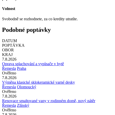
Volnost
Svobodně se rozhodnete, za co kredity utratíte.
Podobné poptávky
DATUM
POPTÁVKA
OBOR
KRAJ
7.8.2026
Oprava splachování a vypínače v bytě
Řemesla
Praha
Ověřeno
7.8.2026
Výměna klasické sklokeramické varné desky
Řemesla
Olomoucký
Ověřeno
7.8.2026
Renovace smaltované vany v rodinném domě, nový nátěr
Řemesla
Zlínský
Ověřeno
7.8.2026