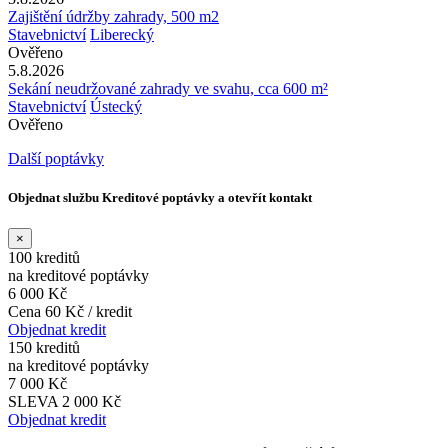
Zajištění údržby zahrady, 500 m2
Stavebnictví
Liberecký
Ověřeno
5.8.2026
Sekání neudržované zahrady ve svahu, cca 600 m²
Stavebnictví
Ústecký
Ověřeno
Další poptávky
Objednat službu Kreditové poptávky a otevřít kontakt
×
100 kreditů
na kreditové poptávky
6 000 Kč
Cena 60 Kč / kredit
Objednat kredit
150 kreditů
na kreditové poptávky
7 000 Kč
SLEVA 2 000 Kč
Objednat kredit