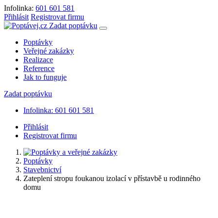
Infolinka:
601 601 581
Přihlásit
Registrovat firmu
Zadat poptávku
Poptávky
Veřejné zakázky
Realizace
Reference
Jak to funguje
Zadat poptávku
Infolinka: 601 601 581
Přihlásit
Registrovat firmu
Poptávky
Stavebnictví
Zateplení stropu foukanou izolací v přístavbě u rodinného
domu