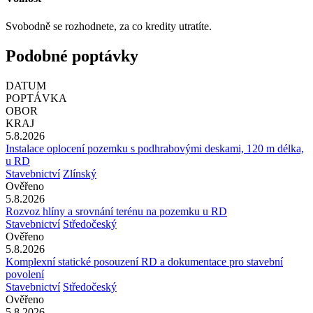
Svobodně se rozhodnete, za co kredity utratíte.
Podobné poptávky
DATUM
POPTÁVKA
OBOR
KRAJ
5.8.2026
Instalace oplocení pozemku s podhrabovými deskami, 120 m délka,
u RD
Stavebnictví
Zlínský
Ověřeno
5.8.2026
Rozvoz hlíny a srovnání terénu na pozemku u RD
Stavebnictví
Středočeský
Ověřeno
5.8.2026
Komplexní statické posouzení RD a dokumentace pro stavební
povolení
Stavebnictví
Středočeský
Ověřeno
5.8.2026