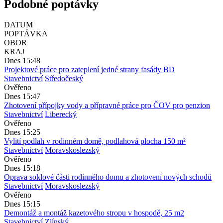
Podobné poptávky
DATUM
POPTÁVKA
OBOR
KRAJ
Dnes 15:48
Projektové práce pro zateplení jedné strany fasády BD
Stavebnictví
Středočeský
Ověřeno
Dnes 15:47
Zhotovení přípojky vody a přípravné práce pro ČOV pro penzion
Stavebnictví
Liberecký
Ověřeno
Dnes 15:25
Vylití podlah v rodinném domě, podlahová plocha 150 m²
Stavebnictví
Moravskoslezský
Ověřeno
Dnes 15:18
Oprava soklové části rodinného domu a zhotovení nových schodů
Stavebnictví
Moravskoslezský
Ověřeno
Dnes 15:15
Demontáž a montáž kazetového stropu v hospodě, 25 m2
Stavebnictví
Zlínský