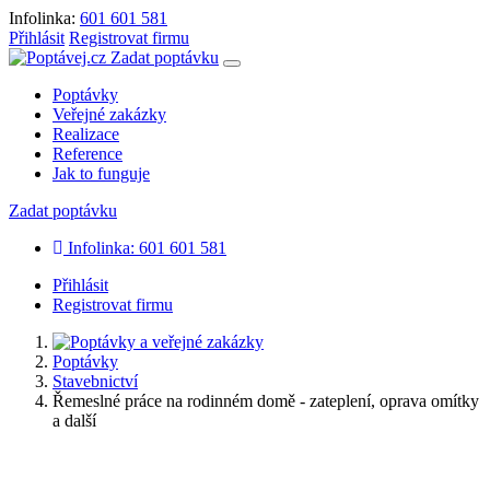
Infolinka:
601 601 581
Přihlásit
Registrovat firmu
Zadat poptávku
Poptávky
Veřejné zakázky
Realizace
Reference
Jak to funguje
Zadat poptávku
Infolinka: 601 601 581
Přihlásit
Registrovat firmu
Poptávky
Stavebnictví
Řemeslné práce na rodinném domě - zateplení, oprava omítky
a další