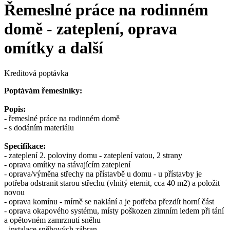
Řemeslné práce na rodinném
domě - zateplení, oprava
omítky a další
Kreditová poptávka
Poptávám řemeslníky:
Popis:
- řemeslné práce na rodinném domě
- s dodáním materiálu
Specifikace:
- zateplení 2. poloviny domu - zateplení vatou, 2 strany
- oprava omítky na stávajícím zateplení
- oprava/výměna střechy na přístavbě u domu - u přístavby je
potřeba odstranit starou střechu (vlnitý eternit, cca 40 m2) a položit
novou
- oprava komínu - mírně se naklání a je potřeba přezdít horní část
- oprava okapového systému, místy poškozen zimním ledem při tání
a opětovném zamrznutí sněhu
- instalace sněhových zábran