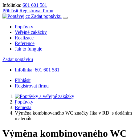
Infolinka:
601 601 581
Přihlásit
Registrovat firmu
Zadat poptávku
Poptávky
Veřejné zakázky
Realizace
Reference
Jak to funguje
Zadat poptávku
Infolinka: 601 601 581
Přihlásit
Registrovat firmu
Poptávky
Řemesla
Výměna kombinovaného WC značky Jika v RD, s dodáním
materiálu
Výměna kombinovaného WC