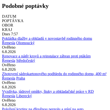
Podobné poptávky
DATUM
POPTÁVKA
OBOR
KRAJ
Dnes 7:57
Pokládka dlažby a obkladů v novostavbě rodinného domu
Řemesla
Olomoucký
Ověřeno
6.8.2026
Renovace a nátěr krovů a reinstalace zábran proti ptákům
Řemesla
Středočeský
Ověřeno
6.8.2026
Zhotovení sádrokartonového podhledu do rodinného domu, 400 m²
Řemesla
Praha
Ověřeno
6.8.2026
Vyzdívka, jádrové omítky, štuky a obkladačské práce v RD
Řemesla
Liberecký
Ověřeno
6.8.2026
Položení krytiny na dřevěnou pergolu a stání na auto