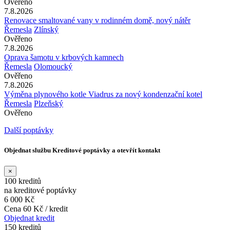
Ověřeno
7.8.2026
Renovace smaltované vany v rodinném domě, nový nátěr
Řemesla
Zlínský
Ověřeno
7.8.2026
Oprava šamotu v krbových kamnech
Řemesla
Olomoucký
Ověřeno
7.8.2026
Výměna plynového kotle Viadrus za nový kondenzační kotel
Řemesla
Plzeňský
Ověřeno
Další poptávky
Objednat službu Kreditové poptávky a otevřít kontakt
×
100 kreditů
na kreditové poptávky
6 000 Kč
Cena 60 Kč / kredit
Objednat kredit
150 kreditů