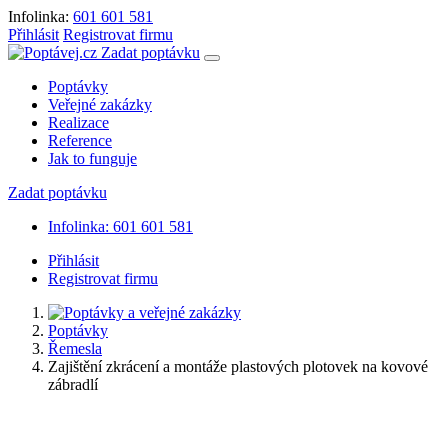
Infolinka:
601 601 581
Přihlásit
Registrovat firmu
Zadat poptávku
Poptávky
Veřejné zakázky
Realizace
Reference
Jak to funguje
Zadat poptávku
Infolinka: 601 601 581
Přihlásit
Registrovat firmu
Poptávky
Řemesla
Zajištění zkrácení a montáže plastových plotovek na kovové
zábradlí