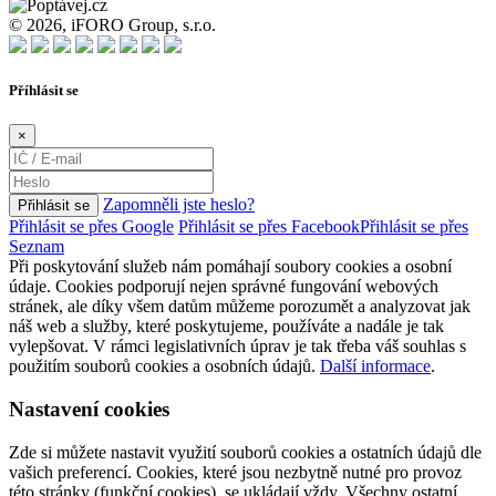
© 2026, iFORO Group, s.r.o.
Příhlásit se
×
Zapomněli jste heslo?
Přihlásit se
Přihlásit se přes Google
Přihlásit se přes Facebook
Přihlásit se přes
Seznam
Při poskytování služeb nám pomáhají soubory cookies a osobní
údaje. Cookies podporují nejen správné fungování webových
stránek, ale díky všem datům můžeme porozumět a analyzovat jak
náš web a služby, které poskytujeme, používáte a nadále je tak
vylepšovat. V rámci legislativních úprav je tak třeba váš souhlas s
použitím souborů cookies a osobních údajů.
Další informace
.
Nastavení cookies
Zde si můžete nastavit využití souborů cookies a ostatních údajů dle
vašich preferencí. Cookies, které jsou nezbytně nutné pro provoz
této stránky (funkční cookies), se ukládají vždy. Všechny ostatní