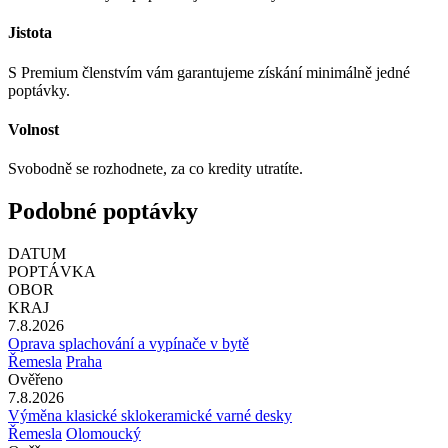
Jistota
S Premium členstvím vám garantujeme získání minimálně jedné
poptávky.
Volnost
Svobodně se rozhodnete, za co kredity utratíte.
Podobné poptávky
DATUM
POPTÁVKA
OBOR
KRAJ
7.8.2026
Oprava splachování a vypínače v bytě
Řemesla
Praha
Ověřeno
7.8.2026
Výměna klasické sklokeramické varné desky
Řemesla
Olomoucký