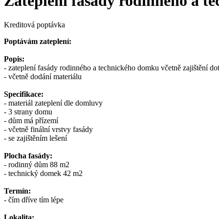
Zateplení fasády rodinného a te
Kreditová poptávka
Poptávám zateplení:
Popis:
- zateplení fasády rodinného a technického domku včetně zajištění do
- včetně dodání materiálu
Specifikace:
- materiál zateplení dle domluvy
- 3 strany domu
- dům má přízemí
- včetně finální vrstvy fasády
- se zajištěním lešení
Plocha fasády:
- rodinný dům 88 m2
- technický domek 42 m2
Termín:
- čím dříve tím lépe
Lokalita: