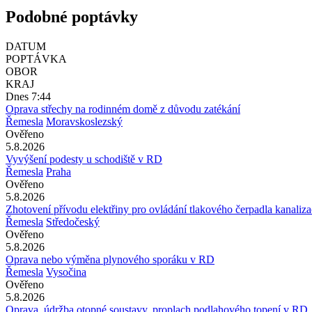
Podobné poptávky
DATUM
POPTÁVKA
OBOR
KRAJ
Dnes 7:44
Oprava střechy na rodinném domě z důvodu zatékání
Řemesla
Moravskoslezský
Ověřeno
5.8.2026
Vyvýšení podesty u schodiště v RD
Řemesla
Praha
Ověřeno
5.8.2026
Zhotovení přívodu elektřiny pro ovládání tlakového čerpadla kanaliz
Řemesla
Středočeský
Ověřeno
5.8.2026
Oprava nebo výměna plynového sporáku v RD
Řemesla
Vysočina
Ověřeno
5.8.2026
Oprava, údržba otopné soustavy, proplach podlahového topení v RD