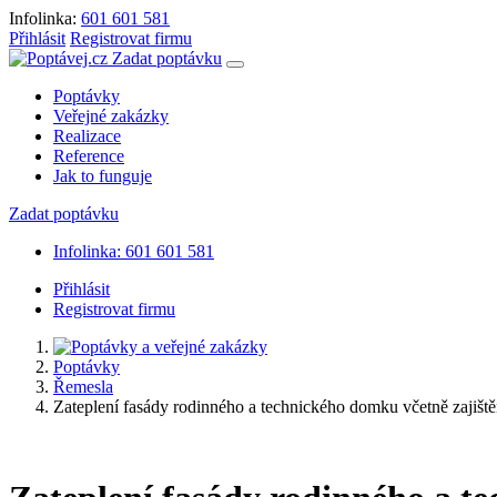
Infolinka:
601 601 581
Přihlásit
Registrovat firmu
Zadat poptávku
Poptávky
Veřejné zakázky
Realizace
Reference
Jak to funguje
Zadat poptávku
Infolinka: 601 601 581
Přihlásit
Registrovat firmu
Poptávky
Řemesla
Zateplení fasády rodinného a technického domku včetně zajiště