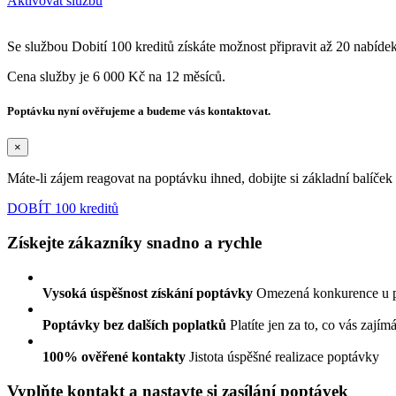
Aktivovat službu
Se službou Dobití 100 kreditů získáte možnost připravit až 20 nabíde
Cena služby je 6 000 Kč na 12 měsíců.
Poptávku nyní ověřujeme a budeme vás kontaktovat.
×
Máte-li zájem reagovat na poptávku ihned, dobijte si základní balíče
DOBÍT 100 kreditů
Získejte zákazníky snadno a rychle
Vysoká úspěšnost získání poptávky
Omezená konkurence u 
Poptávky bez dalších poplatků
Platíte jen za to, co vás zajím
100% ověřené kontakty
Jistota úspěšné realizace poptávky
Vyplňte kontakt a nastavte si zasílání poptávek