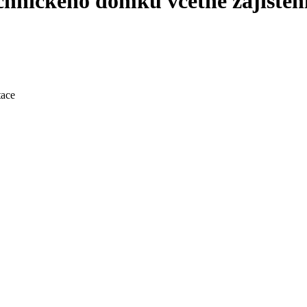
chnického domku včetně zajištěn
tace