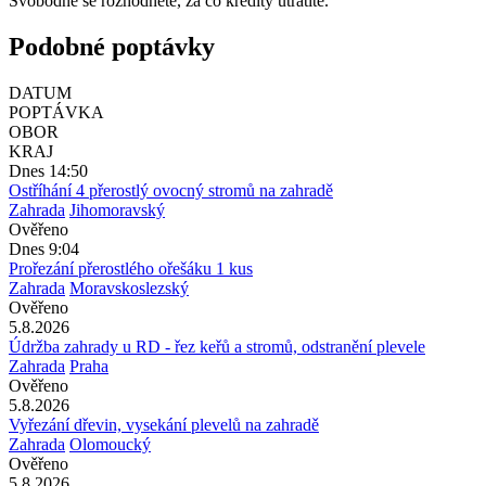
Svobodně se rozhodnete, za co kredity utratíte.
Podobné poptávky
DATUM
POPTÁVKA
OBOR
KRAJ
Dnes 14:50
Ostříhání 4 přerostlý ovocný stromů na zahradě
Zahrada
Jihomoravský
Ověřeno
Dnes 9:04
Prořezání přerostlého ořešáku 1 kus
Zahrada
Moravskoslezský
Ověřeno
5.8.2026
Údržba zahrady u RD - řez keřů a stromů, odstranění plevele
Zahrada
Praha
Ověřeno
5.8.2026
Vyřezání dřevin, vysekání plevelů na zahradě
Zahrada
Olomoucký
Ověřeno
5.8.2026