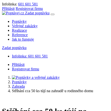
Infolinka:
601 601 581
Přihlásit
Registrovat firmu
Zadat poptávku
Poptávky
Veřejné zakázky
Realizace
Reference
Jak to funguje
Zadat poptávku
Infolinka: 601 601 581
Přihlásit
Registrovat firmu
Poptávky
Zahrada
Stříhání cca 50 ks tújí na zahradě u rodinného domu