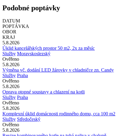
Podobné poptávky
DATUM
POPTÁVKA
OBOR
KRAJ
5.8.2026
Úklid kancelářských prostor 50 m2, 2x za měsíc
Služby
Moravskoslezský
Ověřeno
5.8.2026
Výměna vč. dodání LED žárovky v chladničce zn. Candy
Služby
Praha
Ověřeno
5.8.2026
Oprava otopné soustavy a chlazení na kotli
Služby
Praha
Ověřeno
5.8.2026
Komplexní úklid domácnosti rodinného domu, cca 100 m2
Služby
Středočeský
Ověřeno
5.8.2026
Revize kombinovaného kotle na tuhá paliva v chalupě