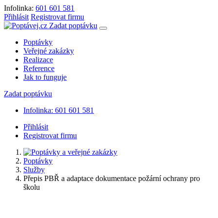
Infolinka:
601 601 581
Přihlásit
Registrovat firmu
Zadat poptávku
Poptávky
Veřejné zakázky
Realizace
Reference
Jak to funguje
Zadat poptávku
Infolinka: 601 601 581
Přihlásit
Registrovat firmu
Poptávky
Služby
Přepis PBŘ a adaptace dokumentace požární ochrany pro
školu