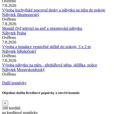
Ověřeno
7.8.2026
Výroba kuchyňské pracovní desky a nábytku na míru do pokoje
Nábytek
Jihomoravský
Ověřeno
7.8.2026
Montáž čtyř televizí na zeď a smontování nábytku
Nábytek
Praha
Ověřeno
7.8.2026
Výroba a instalace vestavěné skříně do pokoje, 3 x 2 m
Nábytek
Středočeský
Ověřeno
7.8.2026
Výroba nábytku na míru - předsíňová stěna, skříňka, police
Nábytek
Moravskoslezský
Ověřeno
Další poptávky
Objednat službu Kreditové poptávky a otevřít kontakt
×
100 kreditů
na kreditové poptávky