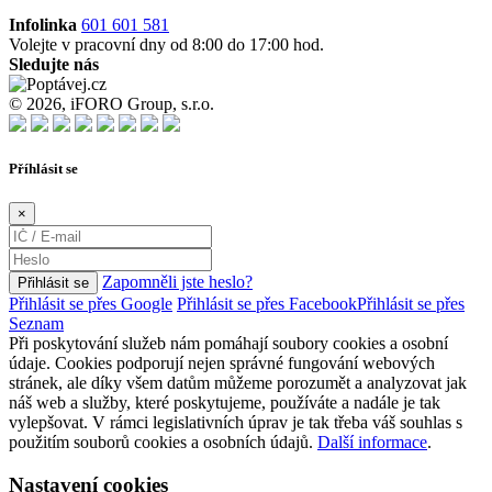
Infolinka
601 601 581
Volejte v pracovní dny od 8:00 do 17:00 hod.
Sledujte nás
© 2026, iFORO Group, s.r.o.
Příhlásit se
×
Zapomněli jste heslo?
Přihlásit se
Přihlásit se přes Google
Přihlásit se přes Facebook
Přihlásit se přes
Seznam
Při poskytování služeb nám pomáhají soubory cookies a osobní
údaje. Cookies podporují nejen správné fungování webových
stránek, ale díky všem datům můžeme porozumět a analyzovat jak
náš web a služby, které poskytujeme, používáte a nadále je tak
vylepšovat. V rámci legislativních úprav je tak třeba váš souhlas s
použitím souborů cookies a osobních údajů.
Další informace
.
Nastavení cookies