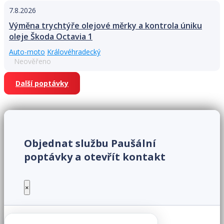
7.8.2026
Výměna trychtýře olejové měrky a kontrola úniku
oleje Škoda Octavia 1
Auto-moto
Královéhradecký
Neověřeno
Další poptávky
Objednat službu Paušální
poptávky a otevřít kontakt
×