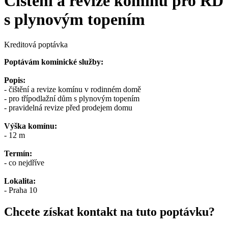
Čištění a revize komínu pro RD
s plynovým topením
Kreditová poptávka
Poptávám kominické služby:
Popis:
- čištění a revize komínu v rodinném domě
- pro třípodlažní dům s plynovým topením
- pravidelná revize před prodejem domu
Výška komínu:
- 12 m
Termín:
- co nejdříve
Lokalita:
- Praha 10
Chcete získat kontakt na tuto poptávku?