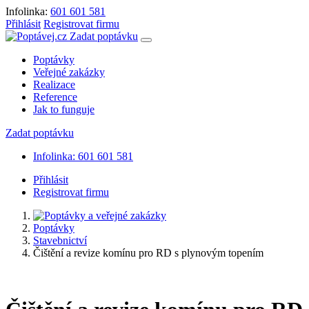
Infolinka:
601 601 581
Přihlásit
Registrovat firmu
Zadat poptávku
Poptávky
Veřejné zakázky
Realizace
Reference
Jak to funguje
Zadat poptávku
Infolinka: 601 601 581
Přihlásit
Registrovat firmu
Poptávky
Stavebnictví
Čištění a revize komínu pro RD s plynovým topením