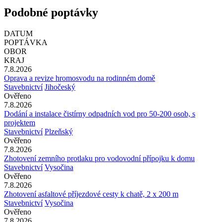
Podobné poptávky
DATUM
POPTÁVKA
OBOR
KRAJ
7.8.2026
Oprava a revize hromosvodu na rodinném domě
Stavebnictví
Jihočeský
Ověřeno
7.8.2026
Dodání a instalace čistírny odpadních vod pro 50-200 osob, s
projektem
Stavebnictví
Plzeňský
Ověřeno
7.8.2026
Zhotovení zemního protlaku pro vodovodní přípojku k domu
Stavebnictví
Vysočina
Ověřeno
7.8.2026
Zhotovení asfaltové příjezdové cesty k chatě, 2 x 200 m
Stavebnictví
Vysočina
Ověřeno
7.8.2026