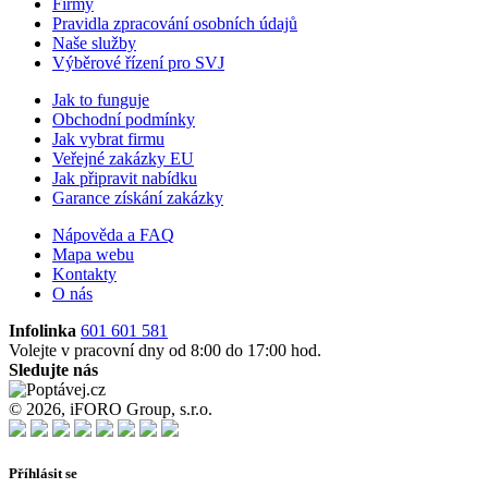
Firmy
Pravidla zpracování osobních údajů
Naše služby
Výběrové řízení pro SVJ
Jak to funguje
Obchodní podmínky
Jak vybrat firmu
Veřejné zakázky EU
Jak připravit nabídku
Garance získání zakázky
Nápověda a FAQ
Mapa webu
Kontakty
O nás
Infolinka
601 601 581
Volejte v pracovní dny od 8:00 do 17:00 hod.
Sledujte nás
© 2026, iFORO Group, s.r.o.
Příhlásit se