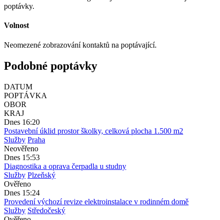
poptávky.
Volnost
Neomezené zobrazování kontaktů na poptávající.
Podobné poptávky
DATUM
POPTÁVKA
OBOR
KRAJ
Dnes 16:20
Postavební úklid prostor školky, celková plocha 1.500 m2
Služby
Praha
Neověřeno
Dnes 15:53
Diagnostika a oprava čerpadla u studny
Služby
Plzeňský
Ověřeno
Dnes 15:24
Provedení výchozí revize elektroinstalace v rodinném domě
Služby
Středočeský
Ověřeno