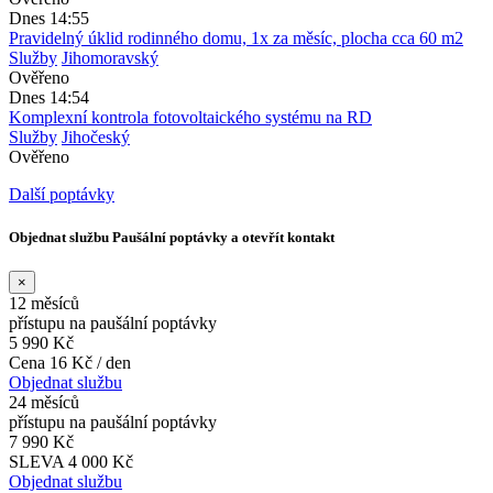
Dnes 14:55
Pravidelný úklid rodinného domu, 1x za měsíc, plocha cca 60 m2
Služby
Jihomoravský
Ověřeno
Dnes 14:54
Komplexní kontrola fotovoltaického systému na RD
Služby
Jihočeský
Ověřeno
Další poptávky
Objednat službu Paušální poptávky a otevřít kontakt
×
12 měsíců
přístupu na paušální poptávky
5 990 Kč
Cena 16 Kč / den
Objednat službu
24 měsíců
přístupu na paušální poptávky
7 990 Kč
SLEVA 4 000 Kč
Objednat službu