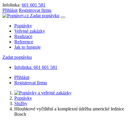
Infolinka:
601 601 581
Přihlásit
Registrovat firmu
Zadat poptávku
Poptávky
Veřejné zakázky
Realizace
Reference
Jak to funguje
Zadat poptávku
Infolinka: 601 601 581
Přihlásit
Registrovat firmu
Poptávky
Služby
Hloubkové vyčištění a komplexní údržba americké lednice
Bosch