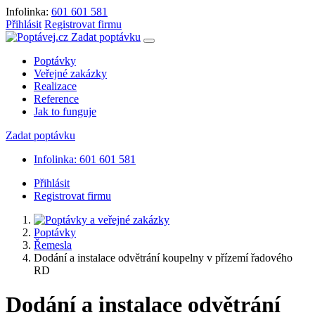
Infolinka:
601 601 581
Přihlásit
Registrovat firmu
Zadat poptávku
Poptávky
Veřejné zakázky
Realizace
Reference
Jak to funguje
Zadat poptávku
Infolinka: 601 601 581
Přihlásit
Registrovat firmu
Poptávky
Řemesla
Dodání a instalace odvětrání koupelny v přízemí řadového
RD
Dodání a instalace odvětrání