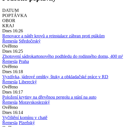
DATUM
POPTÁVKA
OBOR
KRAJ
Dnes 16:26
Renovace a nátěr krovů a reinstalace zábran proti ptákům
Řemesla
Středočeský
Ověřeno
Dnes 16:25
Zhotovení sádrokartonového podhledu do rodinného domu, 400 m²
Řemesla
Praha
Ověřeno
Dnes 16:18
Vyzdívka, jádrové omítky, štuky a obkladačské práce v RD
Řemesla
Liberecký
Ověřeno
Dnes 16:17
Položení krytiny na dřevěnou pergolu a stání na auto
Řemesla
Moravskoslezský
Ověřeno
Dnes 16:14
Vyčištění komínu v chatě
Řemesla
Plzeňský